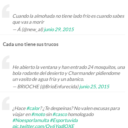
Cuando la almohada no tiene lado frío es cuando sabes
que vas a morir
— Á (@new_al)
junio 29, 2015
Cada uno tiene sus trucos
He abierto la ventana y han entrado 24 mosquitos, una
bola rodante del desierto y Charmander pidiendome
un vasito de agua fria y un abanico.
— BRIOCHE (@BrioEnfurecida)
junio 25, 2015
¿Hace
#calor
? ¿Te despeinas? No valen excusas para
viajar en
#moto
sin
#casco
homologado
#Noesporlamulta
#Esportuvida
pic.twitter.com/Qy6YqdlOXE