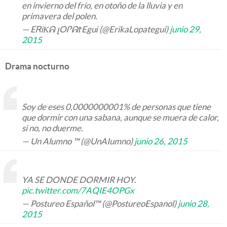
en invierno del frío, en otoño de la lluvia y en
primavera del polen.
— EᏒᎥКᕱ լOᎵᕱϮEguᎥ (@ErikaLopategui)
junio 29,
2015
Drama nocturno
Soy de eses 0,0000000001% de personas que tiene
que dormir con una sabana, aunque se muera de calor,
si no, no duerme.
— Un Alumno ™ (@UnAIumno)
junio 26, 2015
YA SE DONDE DORMIR HOY.
pic.twitter.com/7AQIE4OPGx
— Postureo Español™ (@PostureoEspanol)
junio 28,
2015