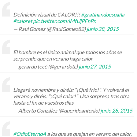
Definición visual de CALOR!!!
#gratinandoespaña
#caloret
pic.twitter.com/lMfUjPFhPn
— Raul Gomez (@RaulGomez82)
junio 28, 2015
El hombre es el único animal que todos los años se
sorprende que en verano haga calor.
— gerardo tecé (@gerardotc)
junio 27, 2015
Llegará noviembre y diréis: "¡Qué frío!". Y volverá el
verano y diréis: "¡Qué calor!". Una sorpresa tras otra
hasta el fin de vuestros días
— Alberto González (@queridoantonio)
junio 28, 2015
#OdioEternoA
a los que se quejan en verano del calor,