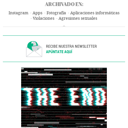
ARCHIVADO EN:
Instagram
Apps
Fotografía
Aplicaciones informáticas
Violaciones
Agresiones sexuales
Telefonía móvil multimedia
Delitos sexuales
Telefonía móvil
Telefonía
Delitos
Justicia
Tecnologías movilidad
Tecnología
Ciencia
Violencia sexual
RECIBE NUESTRA NEWSLETTER
APÚNTATE AQUÍ