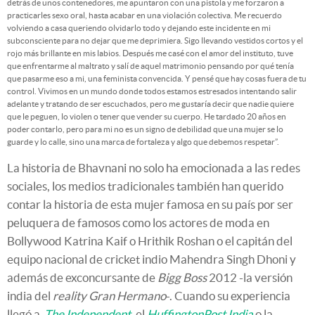
detrás de unos contenedores, me apuntaron con una pistola y me forzaron a
practicarles sexo oral, hasta acabar en una violación colectiva. Me recuerdo
volviendo a casa queriendo olvidarlo todo y dejando este incidente en mi
subconsciente para no dejar que me deprimiera. Sigo llevando vestidos cortos y el
rojo más brillante en mis labios. Después me casé con el amor del instituto, tuve
que enfrentarme al maltrato y salí de aquel matrimonio pensando por qué tenía
que pasarme eso a mi, una feminista convencida. Y pensé que hay cosas fuera de tu
control. Vivimos en un mundo donde todos estamos estresados intentando salir
adelante y tratando de ser escuchados, pero me gustaría decir que nadie quiere
que le peguen, lo violen o tener que vender su cuerpo. He tardado 20 años en
poder contarlo, pero para mi no es un signo de debilidad que una mujer se lo
guarde y lo calle, sino una marca de fortaleza y algo que debemos respetar”.
La historia de Bhavnani no solo ha emocionada a las redes
sociales, los medios tradicionales también han querido
contar la historia de esta mujer famosa en su país por ser
peluquera de famosos como los actores de moda en
Bollywood Katrina Kaif o Hrithik Roshan o el capitán del
equipo nacional de cricket indio Mahendra Singh Dhoni y
además de exconcursante de
Bigg Boss
2012 -la versión
india del
reality Gran Hermano
-. Cuando su experiencia
llegó a
The Independent
,
el
HuffingtonPost India
o la