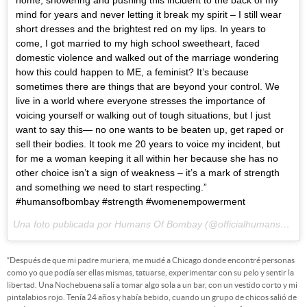
home, showering and pushing this incident to the back of my
mind for years and never letting it break my spirit – I still wear
short dresses and the brightest red on my lips. In years to
come, I got married to my high school sweetheart, faced
domestic violence and walked out of the marriage wondering
how this could happen to ME, a feminist? It’s because
sometimes there are things that are beyond your control. We
live in a world where everyone stresses the importance of
voicing yourself or walking out of tough situations, but I just
want to say this— no one wants to be beaten up, get raped or
sell their bodies. It took me 20 years to voice my incident, but
for me a woman keeping it all within her because she has no
other choice isn’t a sign of weakness – it’s a mark of strength
and something we need to start respecting.”
#humansofbombay #strength #womenempowerment
Una foto publicada por Humans Of Bombay (@officialhumansofbombay) el
“Después de que mi padre muriera, me mudé a Chicago donde encontré personas
como yo que podía ser ellas mismas, tatuarse, experimentar con su pelo y sentir la
libertad. Una Nochebuena salí a tomar algo sola a un bar, con un vestido corto y mi
pintalabios rojo. Tenía 24 años y había bebido, cuando un grupo de chicos salió de