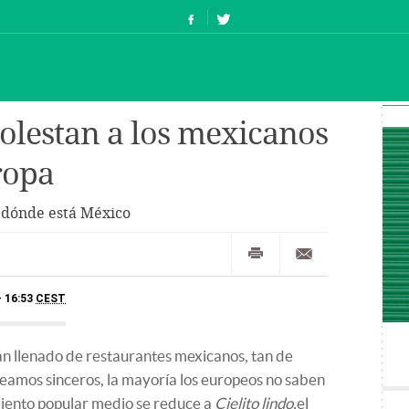
olestan a los mexicanos
ropa
 dónde está México
- 16:53
CEST
an llenado de restaurantes mexicanos, tan de
seamos sinceros, la mayoría los europeos no saben
miento popular medio se reduce a
Cielito lindo,
el