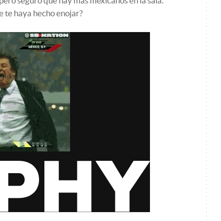
 pero seguro que hay más mexicanos en la sala.
e te haya hecho enojar?