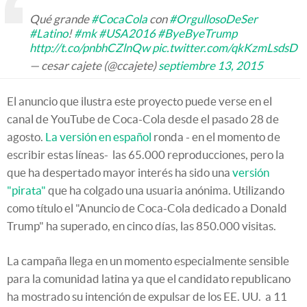
Qué grande
#CocaCola
con
#OrgullosoDeSer
#Latino
!
#mk
#USA2016
#ByeByeTrump
http://t.co/pnbhCZlnQw
pic.twitter.com/qkKzmLsdsD
— cesar cajete (@ccajete)
septiembre 13, 2015
El anuncio que ilustra este proyecto puede verse en el
canal de YouTube de Coca-Cola desde el pasado 28 de
agosto.
La versión en español
ronda - en el momento de
escribir estas líneas- las 65.000 reproducciones, pero la
que ha despertado mayor interés ha sido una
versión
"pirata"
que ha colgado una usuaria anónima. Utilizando
como título el "Anuncio de Coca-Cola dedicado a Donald
Trump" ha superado, en cinco días, las 850.000 visitas.
La campaña llega en un momento especialmente sensible
para la comunidad latina ya que el candidato republicano
ha mostrado su intención de expulsar de los EE. UU. a 11