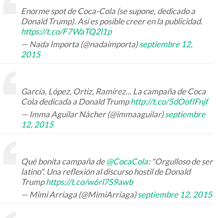
Enorme spot de Coca-Cola (se supone, dedicado a
Donald Trump). Así es posible creer en la publicidad.
https://t.co/F7WaTQ2l1p
— Nada Importa (@nadaimporta)
septiembre 12,
2015
García, López, Ortiz, Ramírez... La campaña de Coca
Cola dedicada a Donald Trump
http://t.co/5dOofIFnjf
— Imma Aguilar Nàcher (@immaaguilar)
septiembre
12, 2015
Qué bonita campaña de
@CocaCola
: "Orgulloso de ser
latino". Una reflexión al discurso hostil de Donald
Trump
https://t.co/w6rl7S9awb
— Mimi Arriaga (@MimiArriaga)
septiembre 12, 2015