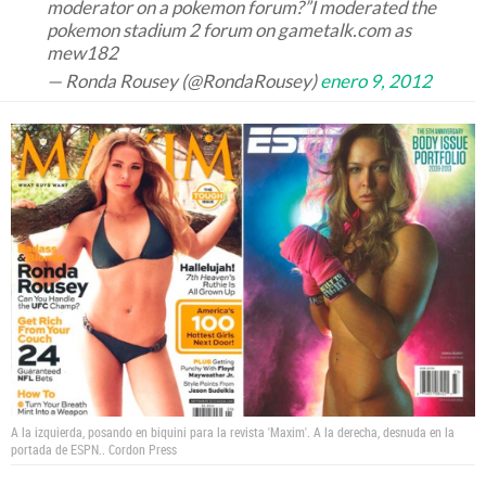
moderator on a pokemon forum?”I moderated the
pokemon stadium 2 forum on gametalk.com as
mew182
— Ronda Rousey (@RondaRousey)
enero 9, 2012
A la izquierda, posando en biquini para la revista 'Maxim'. A la derecha, desnuda en la
portada de ESPN..
Cordon Press