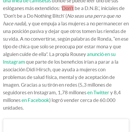
una línea de camisetas
donde se puede leer uno de sus
eslóganes más extendidos: '
Don't
be a D.N.B.', iniciales de
'Don't be a Do Nothing Bitch' (
No seas una perra que no
hace nada
), y que empuja a las mujeres a no permanecer en
una posición pasiva y dejar que otros tomen las riendas de
su vida. A no convertirse, según palabras de Ronda, “en ese
tipo de chica que solo se preocupa por estar mona y que
alguien cuide de ella”. La propia Rousey
anunció en su
Instagram
que parte de los beneficios irían a parar a la
asociación Didi Hirsch, que ayuda a mujeres con
problemas de salud física, mental y de aceptación de
imagen. Gracias a su tirón en redes (5,3 millones de
seguidores en Instagram, 1,78 millones
en Twitter
y 8,4
millones
en Facebook
) logró vender cerca de 60.000
unidades.