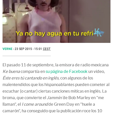
VERNE
23 SEP 2015 - 15:01
CEST
El pasado 11 de septiembre, la emisora de radio mexicana
Ke buena
compartía en
su página de Facebook
un vídeo,
Éste eres tú cantando en inglés,
con algunos de los
malentendidos que los hispanoablantes pueden cometer al
escuchar (o cantar) ciertas canciones míticas en inglés. La
broma, que convierte el
Jammin´
de Bob Marley en "me
llaman", el
I come around
de Green Day en "huele a
camarón", ha conseguido que la publicación roce los 10