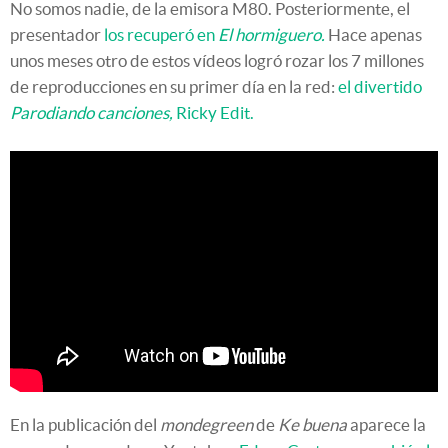
No somos nadie, de la emisora M80. Posteriormente, el
presentador
los recuperó en
El hormiguero.
Hace apenas
unos meses otro de estos vídeos logró rozar los 7 millones
de reproducciones en su primer día en la red:
el divertido
Parodiando canciones,
Ricky Edit.
En la publicación del
mondegreen
de
Ke buena
aparece la