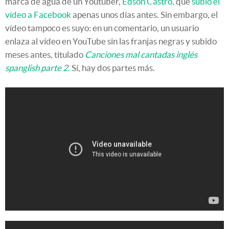
marca de agua de un Youtuber,
Edson Castro,
que
subió el
vídeo a Facebook
apenas unos días antes. Sin embargo, el
vídeo tampoco es suyo: en un comentario, un usuario
enlaza al vídeo en YouTube sin las franjas negras y subido
meses antes, titulado
Canciones mal cantadas inglés
spanglish parte 2.
Sí, hay dos partes más.