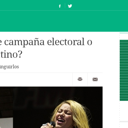
e campaña electoral o
atino?
tinguirlos