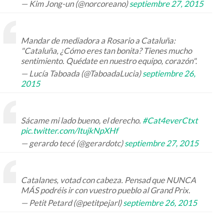
— Kim Jong-un (@norcoreano)
septiembre 27, 2015
Mandar de mediadora a Rosario a Cataluña:
"Cataluña, ¿Cómo eres tan bonita? Tienes mucho
sentimiento. Quédate en nuestro equipo, corazón".
— Lucía Taboada (@TaboadaLucia)
septiembre 26,
2015
Sácame mi lado bueno, el derecho.
#Cat4everCtxt
pic.twitter.com/ItujkNpXHf
— gerardo tecé (@gerardotc)
septiembre 27, 2015
Catalanes, votad con cabeza. Pensad que NUNCA
MÁS podréis ir con vuestro pueblo al Grand Prix.
— Petit Petard (@petitpejarl)
septiembre 26, 2015