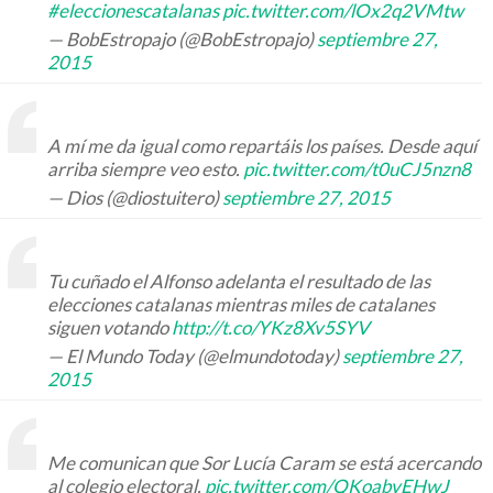
#eleccionescatalanas
pic.twitter.com/lOx2q2VMtw
— BobEstropajo (@BobEstropajo)
septiembre 27,
2015
A mí me da igual como repartáis los países. Desde aquí
arriba siempre veo esto.
pic.twitter.com/t0uCJ5nzn8
— Dios (@diostuitero)
septiembre 27, 2015
Tu cuñado el Alfonso adelanta el resultado de las
elecciones catalanas mientras miles de catalanes
siguen votando
http://t.co/YKz8Xv5SYV
— El Mundo Today (@elmundotoday)
septiembre 27,
2015
Me comunican que Sor Lucía Caram se está acercando
al colegio electoral.
pic.twitter.com/QKoabvEHwJ