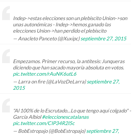
Indep->estas elecciones son un plebiscito Union->son
unas autonómicas - Indep->hemos ganado las
elecciones Union->han perdido el plebiscito
— Anacleto Panceto (@Xuxipc)
septiembre 27, 2015
Empezamos. Primer recurso, la antítesis: Junqueras
diciendo que han sacado mayoría absoluta en votos.
pic.twitter.com/rAuNK6utL6
— Larra on fire (@LaVozDeLarra)
septiembre 27,
2015
"Al 100% de lo Escrutado...Lo que tengo aquí colgado" -
García Albiol
#eleccionescatalanas
pic.twitter.com/CIP34R2l5c
— BobEstropajo (@BobEstropajo)
septiembre 27,