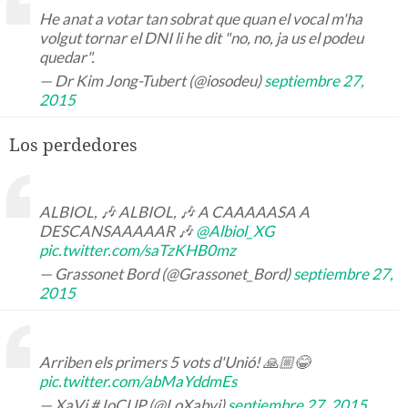
He anat a votar tan sobrat que quan el vocal m'ha
volgut tornar el DNI li he dit "no, no, ja us el podeu
quedar".
— Dr Kim Jong-Tubert (@iosodeu)
septiembre 27,
2015
Los perdedores
ALBIOL, 🎶 ALBIOL, 🎶 A CAAAAASA A
DESCANSAAAAAR 🎶
@Albiol_XG
pic.twitter.com/saTzKHB0mz
— Grassonet Bord (@Grassonet_Bord)
septiembre 27,
2015
Arriben els primers 5 vots d'Unió! 🙏🏼😂
pic.twitter.com/abMaYddmEs
— XaVi #JoCUP (@LoXabvi)
septiembre 27, 2015