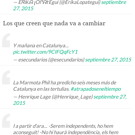
— EᏒᎥКᕱ լOᎵᕱϮEguᎥ (@ErikaLopategui)
septiembre
27, 2015
Los que creen que nada va a cambiar
Y mañana en Catalunya...
pic.twitter.com/9CIFQqFcY1
— esecundarios (@esecundarios)
septiembre 27, 2015
La Marmota Phil ha predicho seis meses más de
Catalunya en las tertulias.
#atrapadoseneltiempo
— Henrique Lage (@Henrique_Lage)
septiembre 27,
2015
I a partir d'ara... -Serem independents, ho hem
aconseguit! -No hi haurà independència, els hem