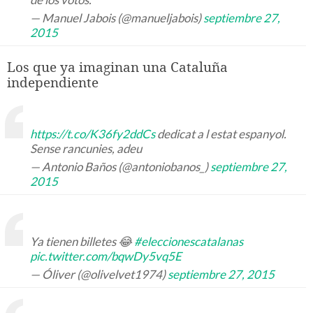
— Manuel Jabois (@manueljabois)
septiembre 27,
2015
Los que ya imaginan una Cataluña
independiente
https://t.co/K36fy2ddCs
dedicat a l estat espanyol.
Sense rancunies, adeu
— Antonio Baños (@antoniobanos_)
septiembre 27,
2015
Ya tienen billetes 😂
#eleccionescatalanas
pic.twitter.com/bqwDy5vq5E
— Óliver (@olivelvet1974)
septiembre 27, 2015