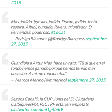
2015
Mas, jodido. Iglesias, jodido. Duran, jodido. Iceta,
respira. Albiol, hundido. Rivera, triunfador. D.
Fernández, poderoso.
#L6Cat
— Rodrigo Blázquez (@RodrigoBlazquez)
septiembre
27, 2015
Guardiola a Artur Mas, hace un rato: "Tú di que en el
fondo hemos ganado porque hemos tenido más
posesión. A mí me funcionaba."
— Marcos Merino (@mmerino)
septiembre 27, 2015
Segons Canal9, la CUP, Junts pel Sí, Ciutadans,
CatSíqueesPot, PSC i PP estarien empatats.
pic.twitter.com/kmI1g4b6f9