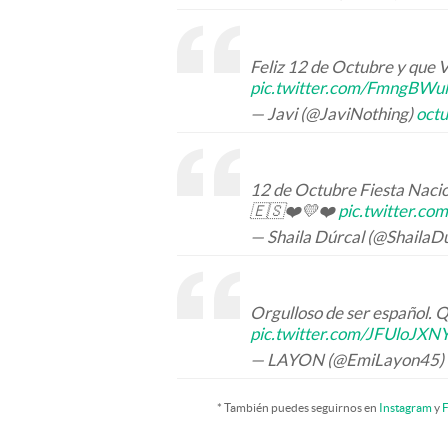
Feliz 12 de Octubre y qu
pic.twitter.com/FmngBWu
— Javi (@JaviNothing)
octu
12 de Octubre Fiesta Naci
🇪🇸❤️💛❤️
pic.twitter.c
— Shaila Dúrcal (@ShailaD
Orgulloso de ser español. 
pic.twitter.com/JFUloJXN
— LAYON (@EmiLayon45)
* También puedes seguirnos en
Instagram
y
F