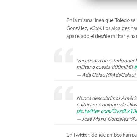
En la misma línea que Toledo s
González,
Kichi
. Los alcaldes h
aparejado el desfile militar y h
Vergüenza de estado aquel q
militar q cuesta 800mil €!
#
— Ada Colau (@AdaColau)
Nunca descubrimos América
culturas en nombre de Dios
pic.twitter.com/OvzdLx13
— José María González (@
En Twitter, donde ambos han pub