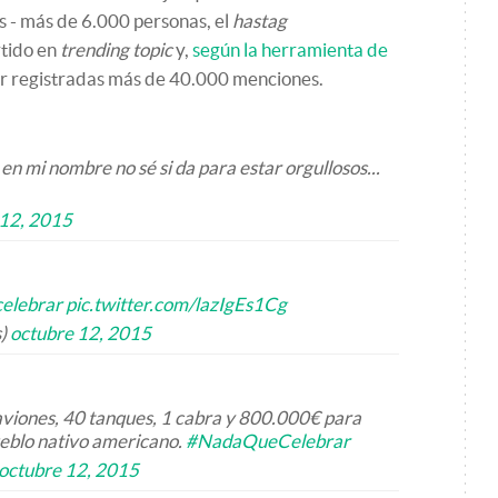
s - más de 6.000 personas, el
hastag
tido en
trending topic
y,
según la herramienta de
er registradas más de 40.000 menciones.
en mi nombre no sé si da para estar orgullosos...
 12, 2015
elebrar
pic.twitter.com/lazIgEs1Cg
s)
octubre 12, 2015
aviones, 40 tanques, 1 cabra y 800.000€ para
ueblo nativo americano.
#NadaQueCelebrar
octubre 12, 2015