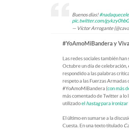
Buenos días!
#nadaquecele
pic.twitter.com/gykzy0hb
— Víctor Arrogante (@cav
#YoAmoMiBandera y Viva
Las redes sociales también han 
Octubre un día de celebración, 
respondido a las palabras críti
respeto a las Fuerzas Armadas o
#YoAmoMiBandera (
con más d
más comentado de Twitter a lo l
utilizado
el
hastag
para ironizar 
El último en sumarse a la discus
Cuesta. En una texto titulado
Ca