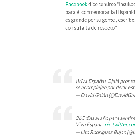
Facebook
dice sentirse "insulta
para él conmemorar la Hispanid
es grande por su gente", escribe
con su falta de respeto."
¡Viva España! Ojalá pronto
se acomplejen por decir esto
— David Galán (@DavidGal
365 días al año para sentirs
Viva España.
pic.twitter.
— Lito Rodriguez Bujan (@