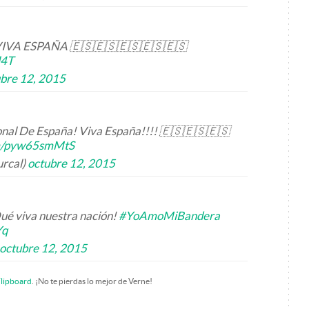
e VIVA ESPAÑA 🇪🇸🇪🇸🇪🇸🇪🇸🇪🇸
l4T
bre 12, 2015
onal De España! Viva España!!!! 🇪🇸🇪🇸🇪🇸
om/pyw65smMtS
urcal)
octubre 12, 2015
Qué viva nuestra nación!
#YoAmoMiBandera
Yq
octubre 12, 2015
lipboard
. ¡No te pierdas lo mejor de Verne!