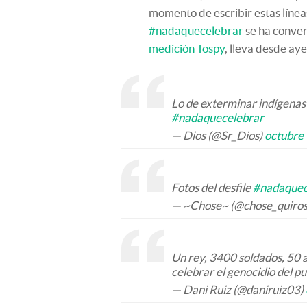
momento de escribir estas línea
#nadaquecelebrar
se ha conver
medición Tospy
, lleva desde ay
Lo de exterminar indígenas 
#nadaquecelebrar
— Dios (@Sr_Dios)
octubre
Fotos del desfile
#nadaquec
— ~Chose~ (@chose_quiro
Un rey, 3400 soldados, 50 
celebrar el genocidio del p
— Dani Ruiz (@daniruiz03)