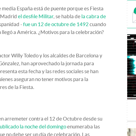
e media España está de puente porque es Fiesta
n Madrid
el desfile Militar
, se habla de
la cabra de
spanidad -
fue un 12 de octubre de 1492
cuando
n llegó a América. ¿Motivos para la celebración?
actor Willy Toledo y los alcaldes de Barcelona y
Gónzalez, han aprovechado la jornada para
epresenta esta fecha y las redes sociales se han
quienes aseguran no tener motivos para la
res de la Fiesta.
 en arremeter contra el 12 de Octubre desde su
publicado la noche del domingo
enumeraba las
ue no debe ser un día de celebración. Las