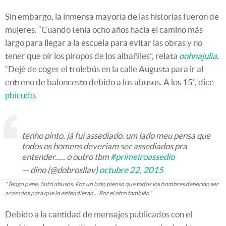
Sin embargo, la inmensa mayoría de las historias fueron de
mujeres. “Cuando tenía ocho años hacía el camino más
largo para llegar a la escuela para evitar las obras y no
tener que oír los piropos de los albañiles”, relata
oohnajulia
.
“Dejé de coger el trolebús en la calle Augusta para ir al
entreno de baloncesto debido a los abusos. A los 15”, dice
pbicudo
.
tenho pinto. já fui assediado. um lado meu pensa que
todos os homens deveriam ser assediados pra
entender..... o outro tbm
#primeiroassedio
— dino (@dobrosllav)
octubre 22, 2015
"Tengo pene. Sufrí abusos. Por un lado pienso que todos los hombres deberían ser
acosados para que lo entendieran... Por el otro también"
Debido a la cantidad de mensajes publicados con el