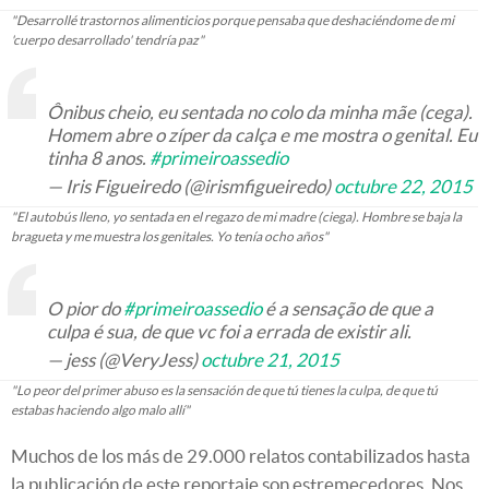
"Desarrollé trastornos alimenticios porque pensaba que deshaciéndome de mi
'cuerpo desarrollado' tendría paz"
Ônibus cheio, eu sentada no colo da minha mãe (cega).
Homem abre o zíper da calça e me mostra o genital. Eu
tinha 8 anos.
#primeiroassedio
— Iris Figueiredo (@irismfigueiredo)
octubre 22, 2015
"El autobús lleno, yo sentada en el regazo de mi madre (ciega). Hombre se baja la
bragueta y me muestra los genitales. Yo tenía ocho años"
O pior do
#primeiroassedio
é a sensação de que a
culpa é sua, de que vc foi a errada de existir ali.
— jess (@VeryJess)
octubre 21, 2015
"Lo peor del primer abuso es la sensación de que tú tienes la culpa, de que tú
estabas haciendo algo malo allí"
Muchos de los más de 29.000 relatos contabilizados hasta
la publicación de este reportaje son estremecedores. Nos