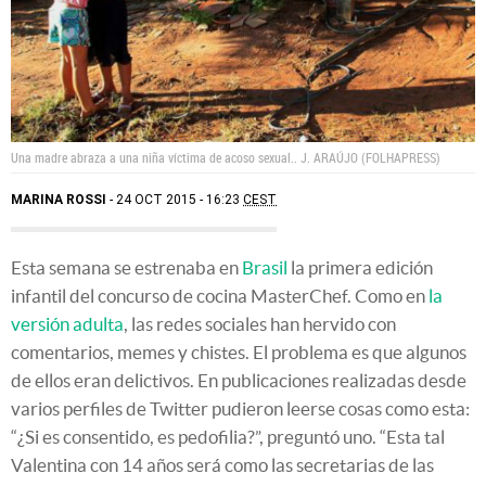
Una madre abraza a una niña víctima de acoso sexual..
J. ARAÚJO (FOLHAPRESS)
MARINA ROSSI
24 OCT 2015 - 16:23
CEST
Esta semana se estrenaba en
Brasil
la primera edición
infantil del concurso de cocina MasterChef. Como en
la
versión adulta
, las redes sociales han hervido con
comentarios, memes y chistes. El problema es que algunos
de ellos eran delictivos. En publicaciones realizadas desde
varios perfiles de Twitter pudieron leerse cosas como esta:
“¿Si es consentido, es pedofilia?”, preguntó uno. “Esta tal
Valentina con 14 años será como las secretarias de las