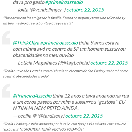
dava pro gasto
#primeiroassedio
— lolita (@vondollmger_)
octubre 22, 2015
"Barbacoa con los amigos de la familia. Estaba en biquini y tenía unos diez años y
un tipo me dijo que era bonita y que ya servía"
@ThinkOlga
#primeiroassedio
tinha 9 anos estava
com minha avó no centro de SP um homem sussurrou
obscenidades no meu ouvido.
— Leticia Magalhaes (@MagLeticia)
octubre 22, 2015
"Tenía nueve años, estaba con mi abuela en el centro de Sao Paulo y un hombre me
susurró obscenidades al oído"
#PrimeiroAssedio
tinha 12 anos e tava andando na rua
e um coroa passou por mim e sussurrou "gostosa". EU
N TINHA NEM PEITO AINDA.
— cecília ❁ (@tardisexy)
octubre 22, 2015
"Tenía 12 años y estaba andando por la calle y un tipo pasó a mi lado y me susurró
'tía buena' NI SIQUIERA TENÍA PECHOS TODAVÍA "