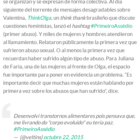
se organizan y se expresan de forma colectiva. Al día
siguiente del torrente de mensajes desagradables sobre
Valentina,
ThinkOlga
, un
think thank
brasileño que discute
cuestiones feministas, lanzó el
hashtag
#PrimeiroAssédio
(primer abuso). Y miles de mujeres y hombres atendieron
al llamamiento. Relataron públicamente la primera vez que
sufrieron abuso sexual. O al menos la primera vez que
recuerdan haber sufrido algún tipo de abuso. Para Juliana
de Faria, una de las mujeres al frente de Olga, el espacio
fue importante para poner en evidencia un problema. “Es
importante decir que muchas mujeres están hablando por
primera vez sobre los abusos que han sufrido”, dice.
Desenvolvi transtornos alimentares pois pensava que,
me livrando do "corpo evoluído" eu teria paz.
#PrimeiroAssédio
— ️️ (@veItins)
octubre 22, 2015