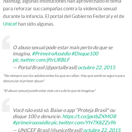
hashtag
, algunas instituciones han aprovechado el tema
para reforzar sus campañas contra la violencia sexual
durante la infancia. El portal del Gobierno Federal y el de
Unicef
han sido algunas.
O abuso sexual pode estar mais perto do que se
imagina.
#PrimeiroAssédio
#Disque100
pic.twitter.com/jftrLlRBLF
— Portal Brasil (@portalbrasil)
octubre 22, 2015
"No siempre son los adolescentes los que se callan. Hay que sentirse seguro para
denunciar el primer abuso"
"El abuso sexual puede estar más cerca de lo que te imaginas"
Você não está só. Baixe o app "Proteja Brasil" ou
disque 100 e denuncie.
https://t.co/jpxtbZXMO8
#primeiroassédio
pic.twitter.com/YH7X8ZZs9b
— UNICEF Brasil (@unicefbrasil)
octubre 22, 2015