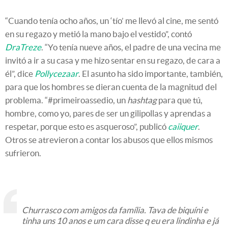
“Cuando tenía ocho años, un ‘tío’ me llevó al cine, me sentó
en su regazo y metió la mano bajo el vestido”, contó
DraTreze
. “Yo tenía nueve años, el padre de una vecina me
invitó a ir a su casa y me hizo sentar en su regazo, de cara a
él”, dice
Pollycezaar
. El asunto ha sido importante, también,
para que los hombres se dieran cuenta de la magnitud del
problema. “#primeiroassedio, un
hashtag
para que tú,
hombre, como yo, pares de ser un gilipollas y aprendas a
respetar, porque esto es asqueroso”, publicó
caiiquer
.
Otros se atrevieron a contar los abusos que ellos mismos
sufrieron.
Churrasco com amigos da família. Tava de biquíni e
tinha uns 10 anos e um cara disse q eu era lindinha e já