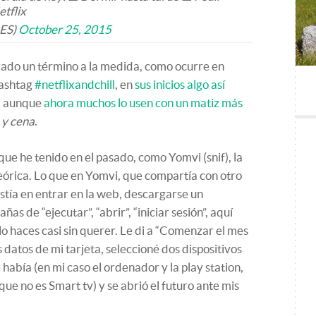
etflix
xES)
October 25, 2015
zado un término a la medida, como ocurre en
hashtag
#netflixandchill
, en
sus inicios algo así
, aunque
ahora muchos lo usen con un matiz más
 y cena
.
ue he tenido en el pasado, como Yomvi (snif), la
teórica. Lo que en Yomvi, que compartía con otro
stía en entrar en la web, descargarse un
as de “ejecutar”, “abrir”, “iniciar sesión”, aquí
 lo haces casi sin querer. Le di a “Comenzar el mes
os datos de mi tarjeta, seleccioné dos dispositivos
 había (en mi caso el ordenador y la play station,
que no es Smart tv) y se abrió el futuro ante mis