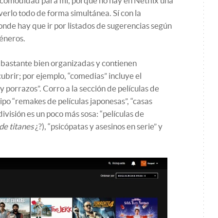
incomodidad para mí, porque no hay en Netflix una
verlo todo de forma simultánea. Sí con la
 donde hay que ir por listados de sugerencias según
éneros.
n bastante bien organizadas y contienen
brir; por ejemplo, “comedias” incluye el
 porrazos”. Corro a la sección de películas de
po “remakes de películas japonesas”, “casas
división es un poco más sosa: “películas de
de titanes
¿?), “psicópatas y asesinos en serie” y