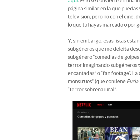
aquí
. Esto se convierte en una 
página similar en la que puedas 
televisión, pero no con el cine,
lo que tú hayas marcado o por g
Y, sin embargo, esas listas está
subgéneros que me deleita descu
subgénero “comedias de golpes y
terror imaginando subgéneros ti
encantadas” o “fan footage”. La 
monstruos” (que contiene
Furia 
“terror sobrenatural”.