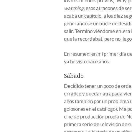
los dos minutos previos). Muy p
watching
, esos atracones de se
acaba un capítulo, a los diez se
generándose un bucle de desidia
salir. Termino viéndome entera
que la recordaba), pero no llego
En resumen: en mi primer día de
ya he visto hace años.
Sábado
Decidido tener un poco de orden
errático y quedar atrapada vi
años también por un problema t
golosones en el catálogo). Me 
cine de producción propia de Net
primera serie de televisión de 
anteayer. La historia de un niñ