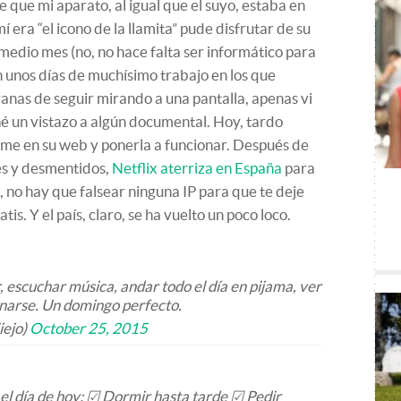
e que mi aparato, al igual que el suyo, estaba en
í era “el icono de la llamita” pude disfrutar de su
edio mes (no, no hace falta ser informático para
 unos días de muchísimo trabajo en los que
ganas de seguir mirando a una pantalla, apenas vi
ché un vistazo a algún documental. Hoy, tardo
rme en su web y ponerla a funcionar. Después de
es y desmentidos,
Netflix aterriza en España
para
 no hay que falsear ninguna IP para que te deje
is. Y el país, claro, se ha vuelto un poco loco.
, escuchar música, andar todo el día en pijama, ver
einarse. Un domingo perfecto.
iejo)
October 25, 2015
 el día de hoy: ☑ Dormir hasta tarde ☑ Pedir