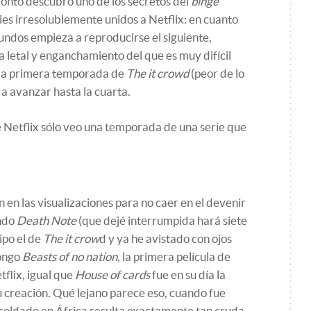
ronto descubro uno de los secretos del
binge
ries irresolublemente unidos a Netflix: en cuanto
gundos empieza a reproducirse el siguiente,
 letal y enganchamiento del que es muy difícil
 la primera temporada de
The it crowd
(peor de lo
 a avanzar hasta la cuarta.
 Netflix sólo veo una temporada de una serie que
 en las visualizaciones para no caer en el devenir
endo
Death Note
(que dejé interrumpida hará siete
ipo el de
The it crow
d y ya he avistado con ojos
pongo
Beasts of no nation
, la primera película de
flix, igual que
House of cards
fue en su día la
su creación. Qué lejano parece eso, cuando fue
o soldado en África resulta exactamente tan cruda