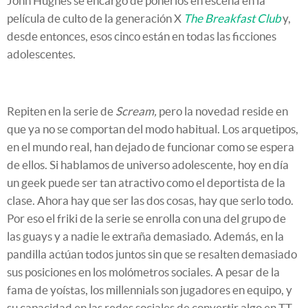
John Hughes se encargó de ponerlos en escena en la
película de culto de la generación X
The Breakfast Club
y,
desde entonces, esos cinco están en todas las ficciones
adolescentes.
Repiten en la serie de
Scream,
pero la novedad reside en
que ya no se comportan del modo habitual. Los arquetipos,
en el mundo real, han dejado de funcionar como se espera
de ellos. Si hablamos de universo adolescente, hoy en día
un geek puede ser tan atractivo como el deportista de la
clase. Ahora hay que ser las dos cosas, hay que serlo todo.
Por eso el friki de la serie se enrolla con una del grupo de
las guays y a nadie le extraña demasiado. Además, en la
pandilla actúan todos juntos sin que se resalten demasiado
sus posiciones en los molómetros sociales. A pesar de la
fama de yoístas, los millennials son jugadores en equipo, y
su capacidad en las redes sociales de convertir algo en TT