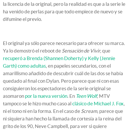
la licencia de la original, pero la realidad es que a la serie le
ha venido de perlas para que todo empiece de nuevo y se
difumine el previo.
El original ya sólo parece necesario para ofrecer su marca.
Ya lo demostró el reboot de
Sensación de Vivir,
que
recuperó a Brenda (Shannen Doherty) y Kelly (Jennie
Garth) como adultas
, en papeles secundarios, con el
amarillismo añadido de descubrir cuál de las dos se había
quedado al final con Dylan. Pero parece que ni con esas
consiguieron los espectadores de la serie original se
asomaron
por la nueva versión
. En
Teen Wolf
,
MTV
tampoco se le hizo mucho caso al
clásico de Michael J. Fox
,
ni el tono ni en la forma. En el caso de
Scream
, parece que
ni siquiera han hecho la llamada de cortesía a la reina del
grito de los 90, Neve Campbell, para ver si quiere