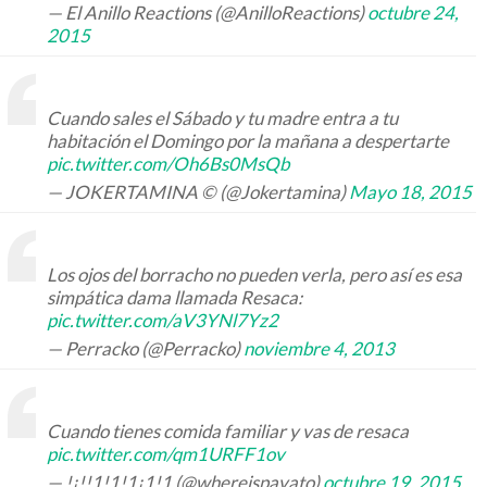
— El Anillo Reactions (@AnilloReactions)
octubre 24,
2015
Cuando sales el Sábado y tu madre entra a tu
habitación el Domingo por la mañana a despertarte
pic.twitter.com/Oh6Bs0MsQb
— JOKERTAMINA © (@Jokertamina)
Mayo 18, 2015
Los ojos del borracho no pueden verla, pero así es esa
simpática dama llamada Resaca:
pic.twitter.com/aV3YNl7Yz2
— Perracko (@Perracko)
noviembre 4, 2013
Cuando tienes comida familiar y vas de resaca
pic.twitter.com/qm1URFF1ov
— !¡!!1!1!1¡1!1 (@whereispavato)
octubre 19, 2015