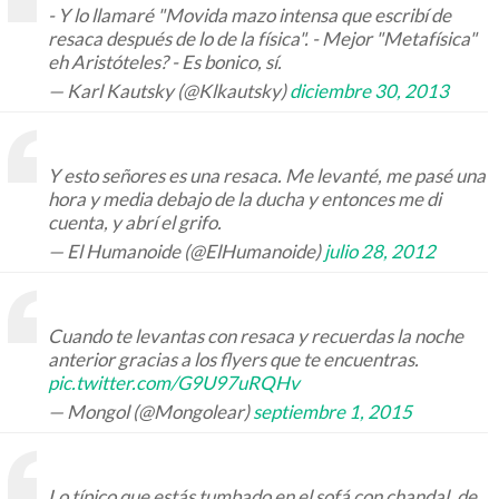
- Y lo llamaré "Movida mazo intensa que escribí de
resaca después de lo de la física". - Mejor "Metafísica"
eh Aristóteles? - Es bonico, sí.
— Karl Kautsky (@Klkautsky)
diciembre 30, 2013
Y esto señores es una resaca. Me levanté, me pasé una
hora y media debajo de la ducha y entonces me di
cuenta, y abrí el grifo.
— El Humanoide (@ElHumanoide)
julio 28, 2012
Cuando te levantas con resaca y recuerdas la noche
anterior gracias a los flyers que te encuentras.
pic.twitter.com/G9U97uRQHv
— Mongol (@Mongolear)
septiembre 1, 2015
Lo típico que estás tumbado en el sofá con chandal, de