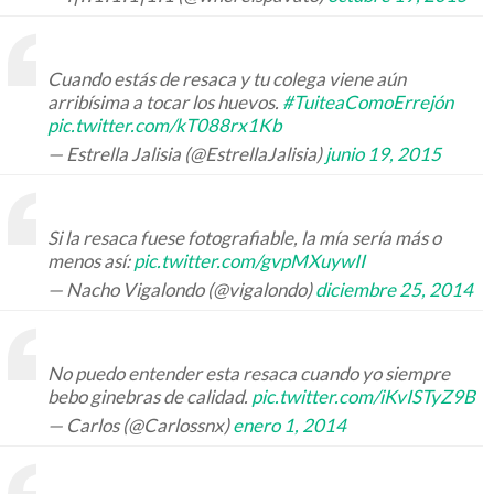
Cuando estás de resaca y tu colega viene aún
arribísima a tocar los huevos.
#TuiteaComoErrejón
pic.twitter.com/kT088rx1Kb
— Estrella Jalisia (@EstrellaJalisia)
junio 19, 2015
Si la resaca fuese fotografiable, la mía sería más o
menos así:
pic.twitter.com/gvpMXuywII
— Nacho Vigalondo (@vigalondo)
diciembre 25, 2014
No puedo entender esta resaca cuando yo siempre
bebo ginebras de calidad.
pic.twitter.com/iKvISTyZ9B
— Carlos (@Carlossnx)
enero 1, 2014