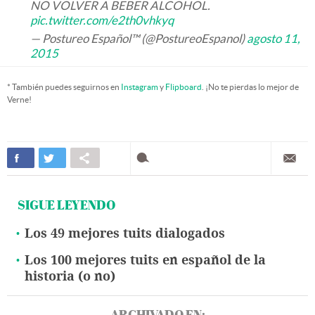
NO VOLVER A BEBER ALCOHOL.
pic.twitter.com/e2th0vhkyq
— Postureo Español™ (@PostureoEspanol)
agosto 11,
2015
* También puedes seguirnos en
Instagram
y
Flipboard
. ¡No te pierdas lo mejor de
Verne!
SIGUE LEYENDO
Los 49 mejores tuits dialogados
Los 100 mejores tuits en español de la
historia (o no)
ARCHIVADO EN: