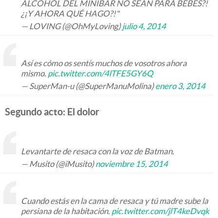
ALCOHOL DEL MINIBAR NO SEAN PARA BEBÉS?!
¿¡Y AHORA QUÉ HAGO?!"
— LOVING (@OhMyLoving)
julio 4, 2014
Así es cómo os sentís muchos de vosotros ahora
mismo.
pic.twitter.com/4lTFE5GY6Q
— SuperMan-u (@SuperManuMolina)
enero 3, 2014
Segundo acto: El dolor
Levantarte de resaca con la voz de Batman.
— Musito (@iMusito)
noviembre 15, 2014
Cuando estás en la cama de resaca y tú madre sube la
persiana de la habitación.
pic.twitter.com/jlT4keDvqk