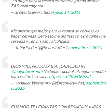
"Lo mejor para la resaca es tomar algo con alcohol".
ZAS, otra cogorza.
— arcitecta (@arcitecta)
junio 14, 2014
Me dijeron q lo mejor para la resaca de cerveza es
beber cerveza, pero eso me dio resaca, así q tomé una
cerveza y...en fin q soy alcohólica
— Señorita Puri (@SenoritaPuri)
noviembre 1, 2014
DIOS MIO, NO LO SABIA, ¡GRACIAS! RT
@muyinteresante
No beber alcohol, el mejor remedio
para evitar la resaca:
http://t.co/7KwDEh7ifl
…
— Yonaiker Wasosmky (@Discoverywhat)
septiembre
6, 2015
CUANDO TE LEVANTAS CON RESACA Y JURAS