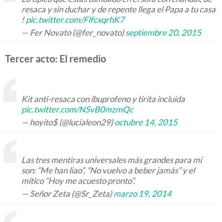
resaca y sin duchar y de repente llega el Papa a tu casa
!
pic.twitter.com/FlfcxqrhK7
— Fer Novato (@fer_novato)
septiembre 20, 2015
Tercer acto: El remedio
Kit anti-resaca con ibuprofeno y tirita incluida
pic.twitter.com/NSvB0mzmQc
— hoyito$ (@lucialeon29)
octubre 14, 2015
Las tres mentiras universales más grandes para mí
son: “Me han liao”, ”No vuelvo a beber jamás” y el
mítico “Hoy me acuesto pronto”.
— Señor Zeta (@Sr_Zeta)
marzo 19, 2014