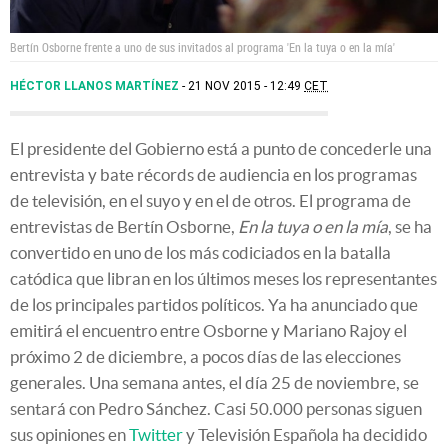
Bertín Osborne frente a uno de sus invitados al programa 'En la tuya o en la mía'
HÉCTOR LLANOS MARTÍNEZ
21 NOV 2015 - 12:49
CET
El presidente del Gobierno está a punto de concederle una
entrevista y bate récords de audiencia en los programas
de televisión, en el suyo y en el de otros. El programa de
entrevistas de Bertín Osborne,
En la tuya o en la mía
,
se ha
convertido en uno de los más codiciados en la batalla
catódica que libran en los últimos meses los representantes
de los principales partidos políticos. Ya ha anunciado que
emitirá el encuentro entre Osborne y Mariano Rajoy el
próximo 2 de diciembre, a pocos días de las elecciones
generales. Una semana antes, el día 25 de noviembre, se
sentará con Pedro Sánchez. Casi 50.000 personas siguen
sus opiniones en
Twitter
y Televisión Española ha decidido