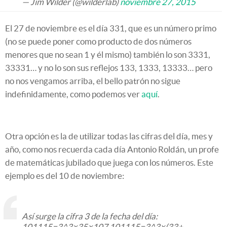
— Jim Wilder (@wilderlab)
noviembre 27, 2015
El 27 de noviembre es el día 331, que es un número primo
(no se puede poner como producto de dos números
menores que no sean 1 y él mismo) también lo son 3331,
33331… y no lo son sus reflejos 133, 1333, 13333… pero
no nos vengamos arriba, el bello patrón no sigue
indefinidamente, como podemos ver
aquí
.
Otra opción es la de utilizar todas las cifras del día, mes y
año, como nos recuerda cada día Antonio Roldán, un profe
de matemáticas jubilado que juega con los números. Este
ejemplo es del 10 de noviembre:
Así surge la cifra 3 de la fecha del día:
101115=3^3×35×107 101115=3^3×(33+