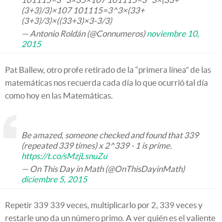
(3+3)/3)×107 101115=3^3×(33+
(3+3)/3)×((33+3)×3-3/3)
— Antonio Roldán (@Connumeros)
noviembre 10,
2015
Pat Ballew, otro profe retirado de la “primera línea” de las
matemáticas nos recuerda cada día lo que ocurrió tal día
como hoy en las Matemáticas.
Be amazed, someone checked and found that 339
(repeated 339 times) x 2^339 - 1 is prime.
https://t.co/sMzjLsnuZu
— On This Day in Math (@OnThisDayinMath)
diciembre 5, 2015
Repetir 339 339 veces, multiplicarlo por 2, 339 veces y
restarle uno da un número primo. A ver quién es el valiente