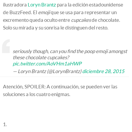
ilustradora
Loryn Brantz
para la edición estadounidense
de BuzzFeed. El
emoji
que se usa para representar un
excremento queda oculto entre
cupcakes
de chocolate.
Solo su mirada y su sonrisa le distinguen del resto.
seriously though, can you find the poop emoji amongst
these chocolate cupcakes?
pic.twitter.com/AoVHm1aHWP
— Loryn Brantz (@LorynBrantz)
diciembre 28, 2015
Atención, SPOILER: A continuación, se pueden ver las
soluciones a los cuatro enigmas.
1.