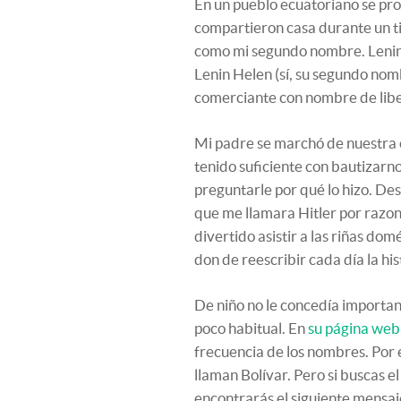
En un pueblo ecuatoriano se prod
compartieron casa durante un ti
como mi segundo nombre. Lenin
Lenin Helen (sí, su segundo nom
comerciante con nombre de liber
Mi padre se marchó de nuestra c
tenido suficiente con bautizarno
preguntarle por qué lo hizo. D
que me llamara Hitler por razon
divertido asistir a las riñas domé
don de reescribir cada día la his
De niño no le concedía importa
poco habitual. En
su página web
frecuencia de los nombres. Por 
llaman Bolívar. Pero si buscas e
encontrarás el siguiente mensaj