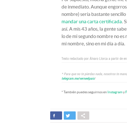
de inmediato. Aunque engorroso
nombre) sería bastante sencillo
mandar una carta certificada
. 
así. A mis 43 años, la gente sabe
lo de mi segundo nombre no es 
mi nombre, sino en mi día a día.
Texto redactado por Álvaro Llorca a partir de en
* Para que no te pierdas nada, nosotros te mand
telegram.me/verneelpais
!
* También puedes seguirnos en
Instagram
y
F