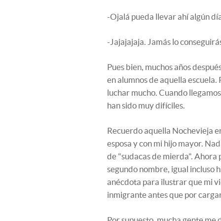
-Ojalá pueda llevar ahí algún día 
-Jajajajaja. Jamás lo conseguirá
Pues bien, muchos años después, 
en alumnos de aquella escuela. 
luchar mucho. Cuando llegamos 
han sido muy difíciles.
Recuerdo aquella Nochevieja en 
esposa y con mi hijo mayor. Nada
de "sudacas de mierda". Ahora p
segundo nombre, igual incluso h
anécdota para ilustrar que mi v
inmigrante antes que por carga
Por supuesto, mucha gente me di