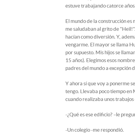
estuve trabajando catorce años
El mundo de la construcción es
me saludaban al grito de "Heil!
hacían como diversión. Y, ademá
vengarme. El mayor se llama H
por supuesto. Mis hijos se llam
15 años). Elegimos esos nombre
padres del mundo a excepción d
Y ahora sí que voy a ponerme se
tengo. Llevaba poco tiempo en 
cuando realizaba unos trabajos 
-¿Qué es ese edificio? –le preg
-Un colegio -me respondió.