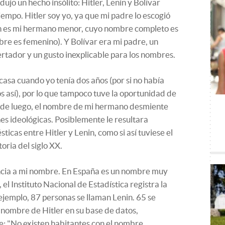
ujo un hecho insólito: Hitler, Lenin y Bolívar
empo. Hitler soy yo, ya que mi padre lo escogió
 es mi hermano menor, cuyo nombre completo es
bre es femenino). Y Bolívar era mi padre, un
tador y un gusto inexplicable para los nombres.
asa cuando yo tenía dos años (por si no había
s así), por lo que tampoco tuve la oportunidad de
esde luego, el nombre de mi hermano desmiente
es ideológicas. Posiblemente le resultara
sticas entre Hitler y Lenin, como si así tuviese el
toria del siglo XX.
ncia a mi nombre. En España es un nombre muy
, el Instituto Nacional de Estadística registra la
ejemplo, 87 personas se llaman Lenin. 65 se
l nombre de Hitler en su base de datos,
e: "No existen habitantes con el nombre