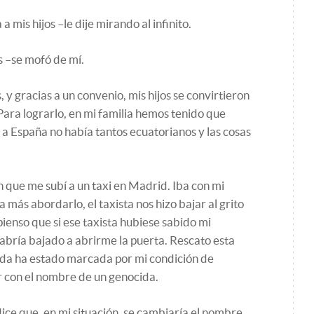
a mis hijos –le dije mirando al infinito.
s –se mofó de mí.
y gracias a un convenio, mis hijos se convirtieron
Para lograrlo, en mi familia hemos tenido que
a España no había tantos ecuatorianos y las cosas
que me subí a un taxi en Madrid. Iba con mi
 más abordarlo, el taxista nos hizo bajar al grito
ienso que si ese taxista hubiese sabido mi
abría bajado a abrirme la puerta. Rescato esta
ida ha estado marcada por mi condición de
r con el nombre de un genocida.
ce que, en mi situación, se cambiaría el nombre