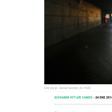
Este soy yo.
Samuel Sanchez
EL PAÍS
GIOVANNI HITLER CANDO
24 ENE 201