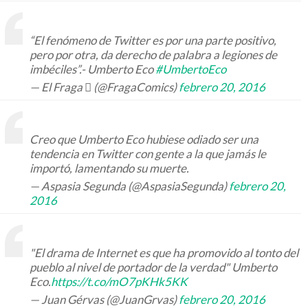
“El fenómeno de Twitter es por una parte positivo,
pero por otra, da derecho de palabra a legiones de
imbéciles”.- Umberto Eco
#UmbertoEco
— El Fraga  (@FragaComics)
febrero 20, 2016
Creo que Umberto Eco hubiese odiado ser una
tendencia en Twitter con gente a la que jamás le
importó, lamentando su muerte.
— Aspasia Segunda (@AspasiaSegunda)
febrero 20,
2016
"El drama de Internet es que ha promovido al tonto del
pueblo al nivel de portador de la verdad" Umberto
Eco.
https://t.co/mO7pKHk5KK
— Juan Gérvas (@JuanGrvas)
febrero 20, 2016