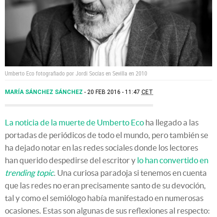
Umberto Eco fotografiado por Jordi Socías en Sevilla en 2010
MARÍA SÁNCHEZ SÁNCHEZ
20 FEB 2016 - 11:47
CET
La noticia de la muerte de Umberto Eco
ha llegado a las
portadas de periódicos de todo el mundo, pero también se
ha dejado notar en las redes sociales donde los lectores
han querido despedirse del escritor y
lo han convertido en
trending topic
. Una curiosa paradoja si tenemos en cuenta
que las redes no eran precisamente santo de su devoción,
tal y como el semiólogo había manifestado en numerosas
ocasiones. Estas son algunas de sus reflexiones al respecto: