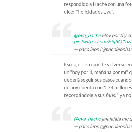
respondido a Hache con una foto 
dice: "Felicidades Eva".
@eva_hache
Hoy por tí y c
pic.twitter.com/E5j5Q1nz
— paco leon (@pacoleonbar
Eso sí, el reto puede volverse e
un "hoy por ti, mañana por mí" 
deberá seguir sus pasos cuando é
de hoy cuenta con 1,34 millone
recordándole a sus
fans:
" ya no 
@eva_hache
jajajajaja me
— paco leon (@pacoleonbar