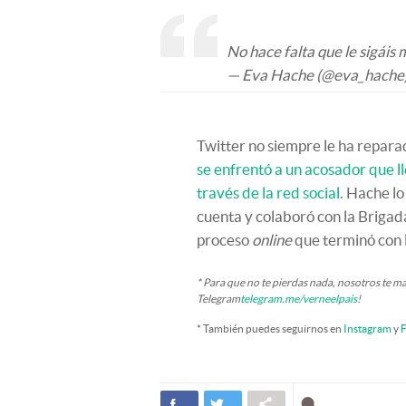
No hace falta que le sigáis
— Eva Hache (@eva_hache
Twitter no siempre le ha repa
se enfrentó a un acosador que l
través de la red social
. Hache l
cuenta y colaboró con la Brigada
proceso
online
que terminó con l
* Para que no te pierdas nada, nosotros te m
Telegram
telegram.me/verneelpais
!
* También puedes seguirnos en
Instagram
y
F