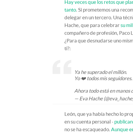
Hay veces que los retos que plan
tanto
. Si prometemos una recom
delegar en un tercero. Una técni
Hache, que para celebrar
su mi
compañero de profesión, Paco L
¿Para que desnudarse uno mismo
ti?:
Ya he superado el millón.
Yo ❤️ todos mis seguidores.
Ahora todo está en manos 
— Eva Hache (@eva_hache
León, que ya había hecho lo pro
en su cuenta personal -
publican
no se ha escaqueado.
Aunque en 