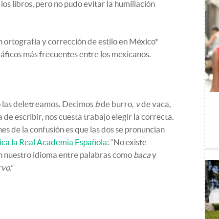
los libros, pero no pudo evitar la humillación
 ortografía y corrección de estilo en México*
ráficos más frecuentes entre los mexicanos.
do las deletreamos. Decimos
b
de burro,
v
de vaca,
a de escribir, nos cuesta trabajo elegir la correcta.
s de la confusión es que las dos se pronuncian
lica la Real Academia Española
: “No existe
n nuestro idioma entre palabras como
baca
y
rvo
.”