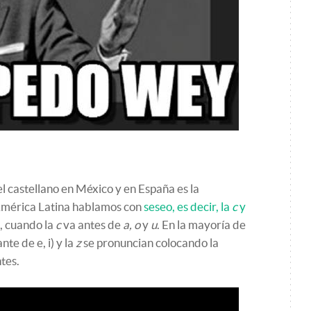
el castellano en México y en España es la
América Latina hablamos con
seseo, es decir, la
c
y
o, cuando la
c
va antes de
a, o
y
u
. En la mayoría de
nte de e, i) y la
z
se pronuncian colocando la
tes.