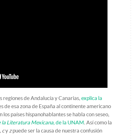
las regiones de Andalucía y Canarias,
explica la
res de esa zona de España al continente americano
en los países hispanohablantes se habla con seseo,
e la Literatura Mexicana,
de la UNAM
. Así como la
, c
y
z
puede ser la causa de nuestra confusión