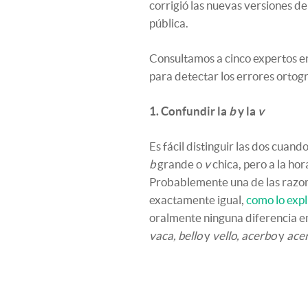
corrigió las nuevas versiones de 
pública.
Consultamos a cinco expertos en
para detectar los errores ortog
1. Confundir la
b
y la
v
Es fácil distinguir las dos cuan
b
grande o
v
chica, pero a la hor
Probablemente una de las razone
exactamente igual,
como lo exp
oralmente ninguna diferencia e
vaca, bello
y
vello, acerbo
y
ace