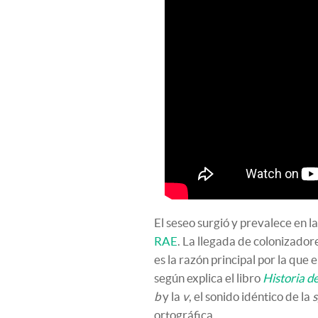
El seseo surgió y prevalece en 
RAE
. La llegada de colonizado
es la razón principal por la que 
según explica el libro
Historia d
b
y la
v
, el sonido idéntico de la
s
ortográfica.