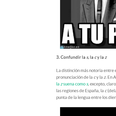
3. Confundir la
s
, la
c
y la
z
La distinción más notoria entre 
pronunciación de la
c
y la
z
. En 
la
z
suena como
s
, excepto, clar
las regiones de España, la
c
(dela
punta de la lengua entre los dien