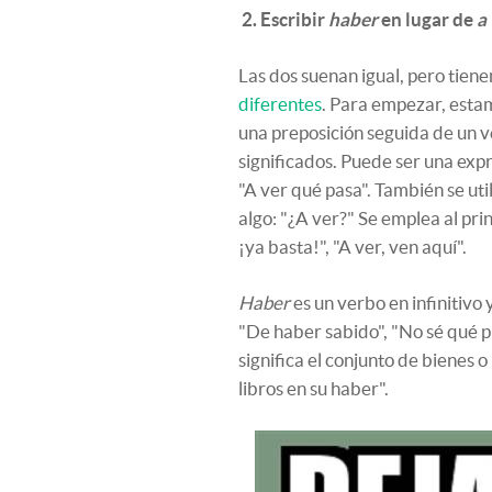
2. Escribir
haber
en lugar de
a
Las dos suenan igual, pero tien
diferentes
. Para empezar, esta
una preposición seguida de un ve
significados. Puede ser una exp
"A ver qué pasa". También se uti
algo: "¿A ver?" Se emplea al pri
¡ya basta!", "A ver, ven aquí".
Haber
es un verbo en infinitivo 
"De haber sabido", "No sé qué 
significa el conjunto de bienes
libros en su haber".