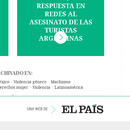
RESPUESTA EN
REDES AL
ASESINATO DE LAS
TURISTAS
ARGENTINAS
CHIVADO EN:
xico
Violencia género
Machismo
erechos mujer
Violencia
Latinoamérica
América
Prejuicios
Problemas sociales
Sociedad
UNA WEB DE