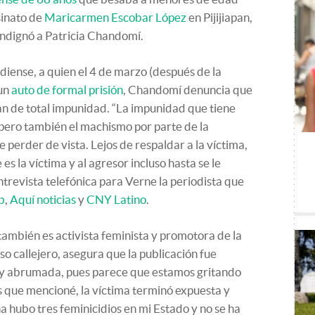
sinato de
Maricarmen Escobar López
en Pijijiapan,
 indignó a Patricia Chandomí.
diense, a quien el 4 de marzo (después de la
 un
auto de formal prisión
, Chandomí denuncia que
n de total impunidad. “La impunidad que tiene
, pero también el machismo por parte de la
 perder de vista. Lejos de respaldar a la víctima,
 es la víctima y al agresor incluso hasta se le
ntrevista telefónica para Verne la periodista que
b
,
Aquí noticias
y
CNY Latino
.
ambién es activista feminista y promotora de la
o callejero, asegura que la publicación fue
uy abrumada, pues parece que estamos gritando
os que mencioné, la víctima terminó expuesta y
hubo tres feminicidios en mi Estado y no se ha