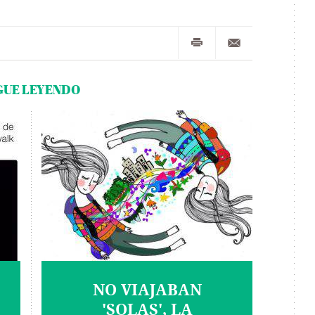
GUE LEYENDO
NO VIAJABAN
'SOLAS', LA