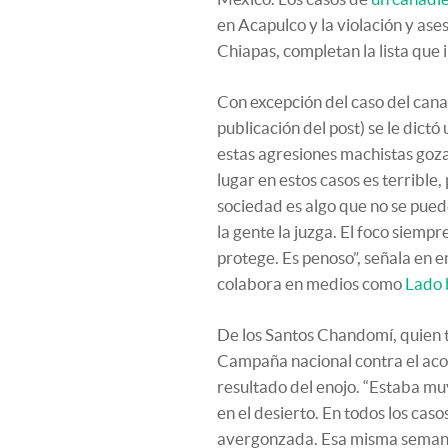
en Acapulco y la violación y ase
Chiapas, completan la lista que
Con excepción del caso del cana
publicación del post) se le dictó
estas agresiones machistas goza
lugar en estos casos es terrible
sociedad es algo que no se puede
la gente la juzga. El foco siempre
protege. Es penoso”, señala en e
colabora en medios como
Lado 
De los Santos Chandomí, quien t
Campaña nacional contra el acos
resultado del enojo. “Estaba m
en el desierto. En todos los cas
avergonzada. Esa misma semana 