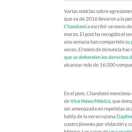
Varias noticias sobre agresione
que va de 2016 llevaron a la pe
Chandomí
a escribir un texto d
marzo. El post ha recogido el s
una semana han compartido
su 
veces. El texto de denuncia fu
que se defienden los derechos d
alcanzar más de 16.000 comparti
En el post, Chandomí menciona 
de
Vice News México
, que denu
ser amenazada en repetidas oca
habla de la veracruzana
Daphne
cuatro jóvenes por violación y 
México. Los casos de
un canadi