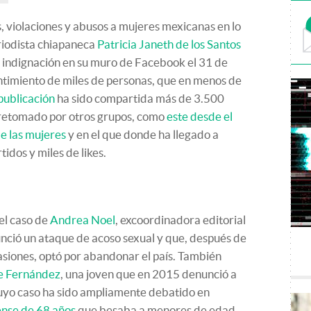
s, violaciones y abusos a mujeres mexicanas en lo
riodista chiapaneca
Patricia Janeth de los Santos
e indignación en su muro de Facebook el 31 de
entimiento de miles de personas, que en menos de
publicación
ha sido compartida más de 3.500
e retomado por otros grupos, como
este desde el
e las mujeres
y en el que donde ha llegado a
dos y miles de likes.
el caso de
Andrea Noel
, excoordinadora editorial
nció un ataque de acoso sexual y que, después de
siones, optó por abandonar el país. También
 Fernández
, una joven que en 2015 denunció a
cuyo caso ha sido ampliamente debatido en
ense de 68 años
que besaba a menores de edad