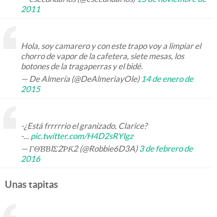
2011
Hola, soy camarero y con este trapo voy a limpiar el
chorro de vapor de la cafetera, siete mesas, los
botones de la tragaperras y el bidé.
— De Almería (@DeAlmeriayOle)
14 de enero de
2015
-¿Está frrrrrio el granizado, Clarice?
-...
pic.twitter.com/H4D2sRYlgz
— ΓΘƁƁIΣ2ƤƘ2 (@Robbie6D3A)
3 de febrero de
2016
Unas tapitas