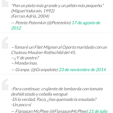
"Pon un plato más grande y un piñón más pequeño."
(Miguel Indurain, 1992)
(Ferran Adrià, 2004)
— Petete Potemkin (@Petetekin)
17 de agosto de
2012
—Tomaré un Filet Mignon al Oporto maridado con un
Chateau Mouton-Rothschild del 45.
—¿Y de postre?
—Mondarinas.
— Granpa. (@Granpalote)
23 de noviembre de 2014
-Para continuar, crujiente de lombarda con tomate
deshidratado y cebolla wengué
-Di la verdad, Paco, ¿has quemado la ensalada?
-Un poco sí
— Flanagan McPhee (@FlanaganMcPhee)
21 de julio