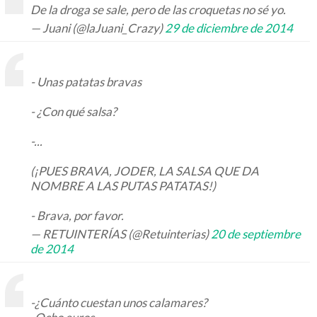
De la droga se sale, pero de las croquetas no sé yo.
— Juani (@laJuani_Crazy)
29 de diciembre de 2014
- Unas patatas bravas
- ¿Con qué salsa?
-...
(¡PUES BRAVA, JODER, LA SALSA QUE DA
NOMBRE A LAS PUTAS PATATAS!)
- Brava, por favor.
— RETUINTERÍAS (@Retuinterias)
20 de septiembre
de 2014
-¿Cuánto cuestan unos calamares?