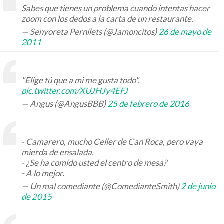
Sabes que tienes un problema cuando intentas hacer
zoom con los dedos a la carta de un restaurante.
— Senyoreta Pernilets (@Jamoncitos)
26 de mayo de
2011
"Elige tú que a mi me gusta todo".
pic.twitter.com/XUJHJy4EFJ
— Angus (@AngusBBB)
25 de febrero de 2016
- Camarero, mucho Celler de Can Roca, pero vaya
mierda de ensalada.
- ¿Se ha comido usted el centro de mesa?
- A lo mejor.
— Un mal comediante (@ComedianteSmith)
2 de junio
de 2015