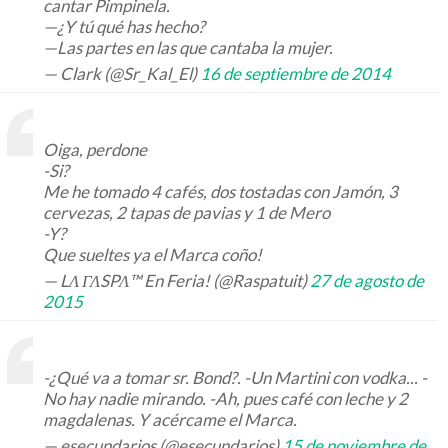
cantar Pimpinela.
—¿Y tú qué has hecho?
—Las partes en las que cantaba la mujer.
— Clark (@Sr_Kal_El)
16 de septiembre de 2014
Oiga, perdone
-Si?
Me he tomado 4 cafés, dos tostadas con Jamón, 3
cervezas, 2 tapas de pavias y 1 de Mero
-Y?
Que sueltes ya el Marca coño!
— LΛ ΓΛSPΛ™ En Feria! (@Raspatuit)
27 de agosto de
2015
-¿Qué va a tomar sr. Bond?. -Un Martini con vodka... -
No hay nadie mirando. -Ah, pues café con leche y 2
magdalenas. Y acércame el Marca.
— esecundarios (@esecundarios)
15 de noviembre de