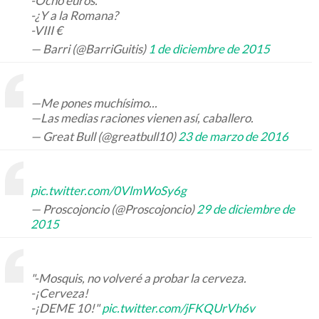
-Ocho euros.
-¿Y a la Romana?
-VIII €
— Barri (@BarriGuitis)
1 de diciembre de 2015
—Me pones muchísimo...
—Las medias raciones vienen así, caballero.
— Great Bull (@greatbull10)
23 de marzo de 2016
pic.twitter.com/0VlmWoSy6g
— Proscojoncio (@Proscojoncio)
29 de diciembre de
2015
"-Mosquis, no volveré a probar la cerveza.
-¡Cerveza!
-¡DEME 10!"
pic.twitter.com/jFKQUrVh6v