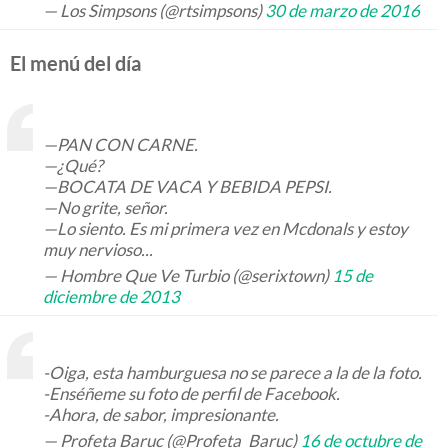
— Los Simpsons (@rtsimpsons)
30 de marzo de 2016
El menú del día
—PAN CON CARNE.
—¿Qué?
—BOCATA DE VACA Y BEBIDA PEPSI.
—No grite, señor.
—Lo siento. Es mi primera vez en Mcdonals y estoy
muy nervioso...
— Hombre Que Ve Turbio (@serixtown)
15 de
diciembre de 2013
-Oiga, esta hamburguesa no se parece a la de la foto.
-Enséñeme su foto de perfil de Facebook.
-Ahora, de sabor, impresionante.
— Profeta Baruc (@Profeta_Baruc)
16 de octubre de