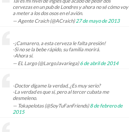
Tal es mi nivel de inglés que acabo de pedir dos
cervezas en un pub de Londres y ahora no sé cómo voy
a meter a los dos osos en el avión.
— Agente Craich (@ACraich)
27 de mayo de 2013
-¡Camarero, a esta cerveza le falta presión!
-Si no se la bebe rápido, su familia morirá.
-Ahora sí.
— EL Largo (@LargoJavariega)
6 de abril de 2014
-Doctor dígame la verdad, ¿Es muy serio?
-La verdad es que si, pero al tercer cubata me
desmeleno.
— Tokapelotas (@SoyTuFanFriends)
8 de febrero de
2015