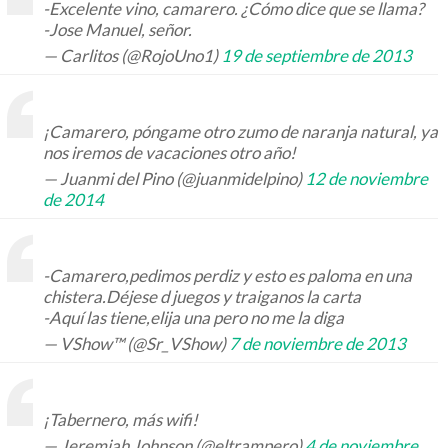
-Excelente vino, camarero. ¿Cómo dice que se llama?
-Jose Manuel, señor.
— Carlitos (@RojoUno1)
19 de septiembre de 2013
¡Camarero, póngame otro zumo de naranja natural, ya
nos iremos de vacaciones otro año!
— Juanmi del Pino (@juanmidelpino)
12 de noviembre
de 2014
-Camarero,pedimos perdiz y esto es paloma en una
chistera.Déjese d juegos y traiganos la carta
-Aquí las tiene,elija una pero no me la diga
— VShow™ (@Sr_VShow)
7 de noviembre de 2013
¡Tabernero, más wifi!
— Jeremiah Johnson (@eltrampero)
4 de noviembre