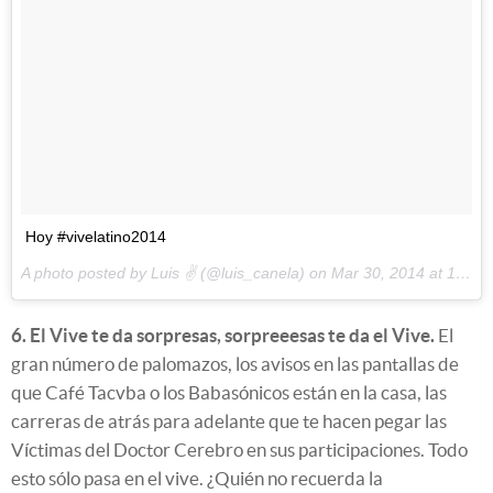
Hoy #vivelatino2014
A photo posted by Luis ✌ (@luis_canela) on
Mar 30, 2014 at 10:54pm PDT
6. El Vive te da sorpresas, sorpreeesas te da el Vive.
El
gran número de palomazos, los avisos en las pantallas de
que Café Tacvba o los Babasónicos están en la casa, las
carreras de atrás para adelante que te hacen pegar las
Víctimas del Doctor Cerebro en sus participaciones. Todo
esto sólo pasa en el vive. ¿Quién no recuerda la