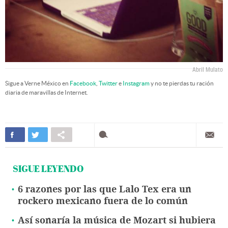
Abril Mulato
Sigue a Verne México en
Facebook
,
Twitter
e
Instagram
y no te pierdas tu ración
diaria de maravillas de Internet.
SIGUE LEYENDO
6 razones por las que Lalo Tex era un
rockero mexicano fuera de lo común
Así sonaría la música de Mozart si hubiera