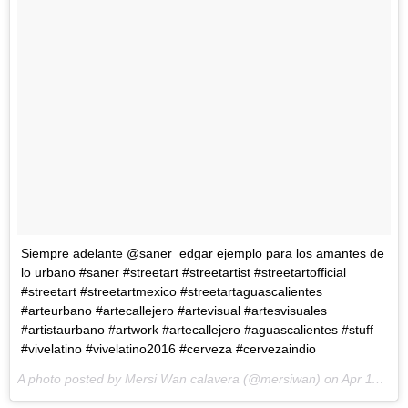
Siempre adelante @saner_edgar ejemplo para los amantes de
lo urbano #saner #streetart #streetartist #streetartofficial
#streetart #streetartmexico #streetartaguascalientes
#arteurbano #artecallejero #artevisual #artesvisuales
#artistaurbano #artwork #artecallejero #aguascalientes #stuff
#vivelatino #vivelatino2016 #cerveza #cervezaindio
A photo posted by Mersi Wan calavera (@mersiwan) on
Apr 11, 2016 at 11:13am PDT