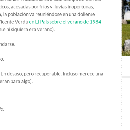
os, acosadas por fríos y lluvias inoportunas,
a, la población va reuniéndose en una doliente
Vicente Verdú
en El País sobre el verano de 1984
te ni siquiera era verano).
ndarse.
o.
 En desuso, pero recuperable. Incluso merece una
eran para algo).
o;