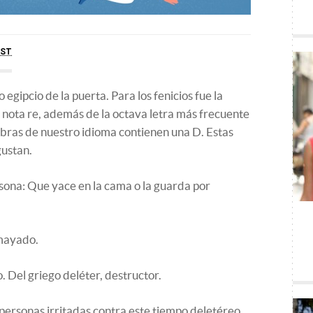
EST
 egipcio de la puerta. Para los fenicios fue la
la nota re, además de la octava letra más frecuente
abras de nuestro idioma contienen una D. Estas
gustan.
ona: Que yace en la cama o la guarda por
smayado.
 Del griego deléter, destructor.
ersonas irritadas contra este tiempo deletéreo.