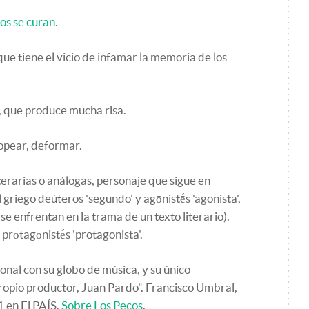
los se curan
.
ue tiene el vicio de infamar la memoria de los
, que produce mucha risa.
opear, deformar.
iterarias o análogas, personaje que sigue en
 griego deúteros 'segundo' y agōnistḗs 'agonista',
se enfrentan en la trama de un texto literario).
prōtagōnistḗs 'protagonista'.
onal con su globo de música, y su único
propio productor, Juan Pardo”. Francisco Umbral,
1 en El PAÍS.
Sobre Los Pecos
.