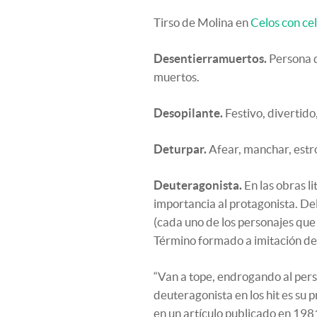
Tirso de Molina en
Celos con ce
Desentierramuertos.
Persona q
muertos.
Desopilante.
Festivo, divertido
Deturpar.
Afear, manchar, estr
Deuteragonista.
En las obras l
importancia al protagonista. Del
(cada uno de los personajes que 
Término formado a imitación de 
“Van a tope, endrogando al pers
deuteragonista en los hit es su 
en un artículo publicado en 198