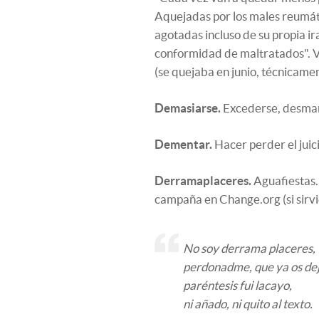
Aquejadas por los males reumátic
agotadas incluso de su propia ir
conformidad de maltratados". 
(se quejaba en junio, técnicamen
Demasiarse.
Excederse, desma
Dementar.
Hacer perder el juici
Derramaplaceres.
Aguafiestas.
campaña en Change.org (si sirvi
No soy derrama placeres,
perdonadme, que ya os dej
paréntesis fui lacayo,
ni añado, ni quito al texto.