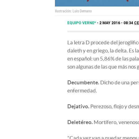
Ilustración: Luis Demano
EQUIPO VERNE*
2 MAY 2016 - 08:34
C
La letra D procede del jeroglífico
daleth y en griego, la delta. Es 
en español: un 5,86% de las pal
son algunas de las que más nos 
Decumbente.
Dicho de una pers
enfermedad.
Dejativo.
Perezoso, flojo y de
Deletéreo.
Mortífero, venenoso.
"Cada vez van a quedar menos p