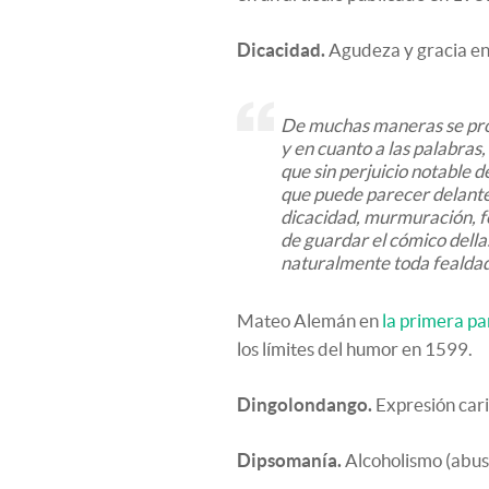
Dicacidad.
Agudeza y gracia en
De muchas maneras se procu
y en cuanto a las palabras,
que sin perjuicio notable d
que puede parecer delante 
dicacidad, murmuración, fe
de guardar el cómico della
naturalmente toda fealdad
Mateo Alemán en
la primera pa
los límites del humor en 1599.
Dingolondango.
Expresión cari
Dipsomanía.
Alcoholismo (abuso