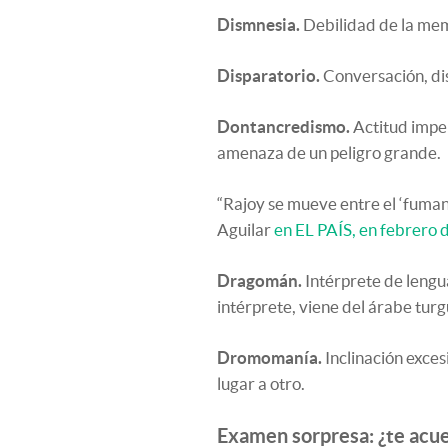
Dismnesia.
Debilidad de la me
Disparatorio.
Conversación, dis
Dontancredismo.
Actitud impe
amenaza de un peligro grande.
“Rajoy se mueve entre el ‘fuman
Aguilar
en EL PAÍS, en febrero
Dragomán.
Intérprete de lengu
intérprete, viene del árabe tur
Dromomanía.
Inclinación exces
lugar a otro.
Examen sorpresa: ¿te acuer