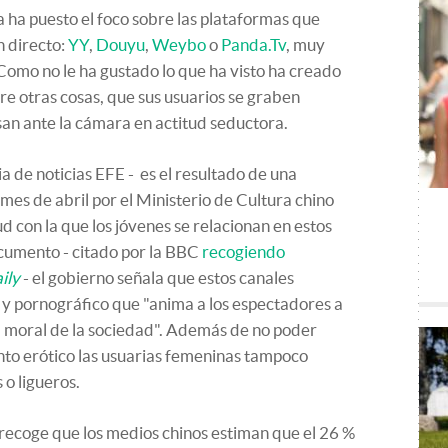
 ha puesto el foco sobre las plataformas que
n directo:
YY
,
Douyu
,
Weybo
o
Panda.Tv
, muy
 Como no le ha gustado lo que ha visto ha creado
e otras cosas, que sus usuarios se graben
an ante la cámara en actitud seductora.
ia de noticias EFE - es el resultado de una
 mes de abril por el Ministerio de Cultura chino
d con la que los jóvenes se relacionan en estos
cumento - citado por la BBC
recogiendo
ily
- el gobierno señala que estos canales
 y pornográfico que "anima a los espectadores a
la moral de la sociedad". Además de no poder
nto erótico las usuarias femeninas tampoco
o ligueros.
recoge que los medios chinos estiman que el 26 %