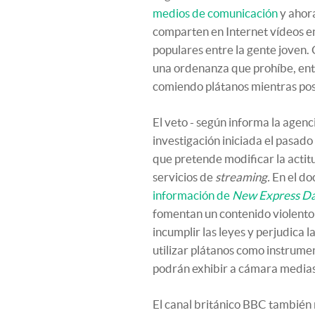
medios de comunicación
y ahora
comparten en Internet vídeos e
populares entre la gente joven.
una ordenanza que prohíbe, entr
comiendo plátanos mientras pos
El veto - según informa la agenc
investigación iniciada el pasado
que pretende modificar la actitu
servicios de
streaming.
En el do
información de
New Express Da
fomentan un contenido violento
incumplir las leyes y perjudica 
utilizar plátanos como instrume
podrán exhibir a cámara medias 
El canal británico BBC también 