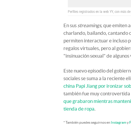
Perfiles registrados en la web YY, con más de
En sus
streamings
, que emiten 
charlando, bailando, cantando o
permiten interactuar e incluso 
regalos virtuales, pero al gobier
"insinuación sexual" de algunos 
Este nuevo episodio del gobierno
sociales se suma a la reciente e
china Papi Jiang por ironizar sob
también fue muy controvertida 
que grabaron mientras mantenía
tienda de ropa
.
* También puedes seguirnos en
Instagram
y
F