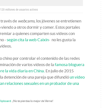
 120 millones de usuarios activos
a través de
webcams
, los jóvenes se entretienen
 viendo a otros dormir y comer. Estos portales
premiar a quienes comparten sus vídeos con
no -
según cita la web Caixin
- no les gusta la
vídeos.
 chino por controlar el contenido de las redes
liminación de varios vídeos de la
famosa bloguera
re la vida diaria en China.
En julio de 2015
la detención de una pareja que difundió
un vídeo
n relaciones sexuales en un probador de una
lipboard
. ¡No te pierdas lo mejor de Verne!