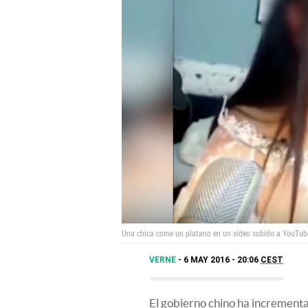
Una chica come un platano en un vídeo subido a YouTub
VERNE
6 MAY 2016 - 20:06
CEST
El gobierno chino ha incremen