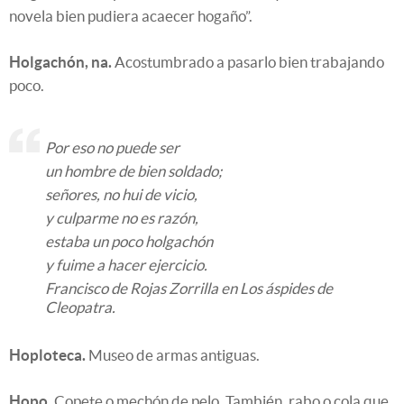
novela bien pudiera acaecer hogaño”.
Holgachón, na.
Acostumbrado a pasarlo bien trabajando
poco.
Por eso no puede ser
un hombre de bien soldado;
señores, no hui de vicio,
y culparme no es razón,
estaba un poco holgachón
y fuime a hacer ejercicio.
Francisco de Rojas Zorrilla en Los áspides de
Cleopatra.
Hoploteca.
Museo de armas antiguas.
Hopo.
Copete o mechón de pelo. También, rabo o cola que