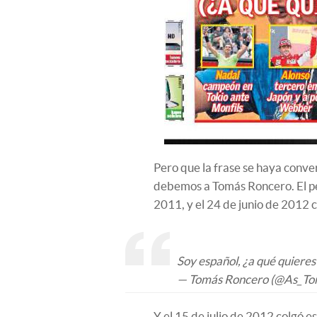
Pero que la frase se haya conver
debemos a Tomás Roncero. El pe
2011, y el 24 de junio de 2012 co
Soy español, ¿a qué quieres
— Tomás Roncero (@As_T
Y el 15 de julio de 2012 colgó es