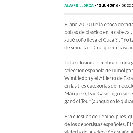
ÁLVARO LLORCA
13 JUN 2016 - 08:22
El año 2010 fue la época dorada
bolsas de plástico en la cabeza"
¿qué coño lleva el Cucal?", "Yo 
de semana"... Cualquier chascar
Esta eclosión coincidió con una
selección española de fútbol ga
Wimbledon y el Abierto de Estad
en las tres categorías de motoci
Márquez), Pau Gasol logró su se
ganó el Tour (aunque se lo quita
Era cuestión de tiempo, pues, q
de los deportistas españoles. El
victoria de la selección español