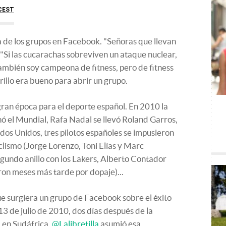
CEST
 de los grupos en Facebook. "Señoras que llevan
, "Si las cucarachas sobreviven un ataque nuclear,
también soy campeona de fitness, pero de fitness
rillo era bueno para abrir un grupo.
 gran época para el deporte español. En 2010 la
nó el Mundial, Rafa Nadal se llevó Roland Garros,
os Unidos, tres pilotos españoles se impusieron
clismo (Jorge Lorenzo, Toni Elías y Marc
gundo anillo con los Lakers, Alberto Contador
ron meses más tarde por dopaje)...
ue surgiera un grupo de Facebook sobre el éxito
 13 de julio de 2010, dos días después de la
a en Sudáfrica,
@Lalibretilla
asumió esa