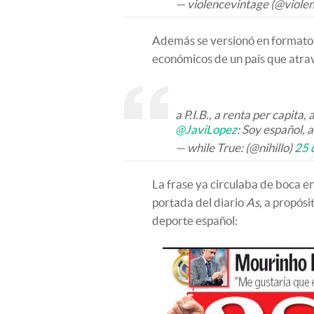
— violencevintage (@viole
Además se versionó en formato c
económicos de un país que atrav
a P.I.B., a renta per capita,
@JaviLopez
: Soy español, 
— while True: (@nihillo)
25 
La frase ya circulaba de boca e
portada del diario
As
, a propósi
deporte español: