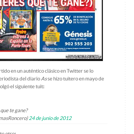
tido en un auténtico clásico en Twitter se lo
riodista del diario
As
se hizo tuitero en mayo de
lgó el siguiente tuit
:
 que te gane?
omasRoncero)
24 de junio de 2012
te otro
: