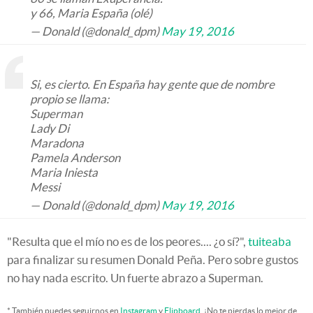
y 66, Maria España (olé)
— Donald (@donald_dpm)
May 19, 2016
Si, es cierto. En España hay gente que de nombre
propio se llama:
Superman
Lady Di
Maradona
Pamela Anderson
Maria Iniesta
Messi
— Donald (@donald_dpm)
May 19, 2016
"Resulta que el mío no es de los peores.... ¿o sí?",
tuiteaba
para finalizar su resumen Donald Peña. Pero sobre gustos
no hay nada escrito. Un fuerte abrazo a Superman.
* También puedes seguirnos en
Instagram
y
Flipboard
. ¡No te pierdas lo mejor de