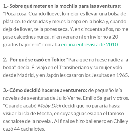
1.- Sobre qué meter en la mochila para las aventuras
:
"Poca cosa. Cuando llueve, lo mejor es llevar una bolsa de
plástico: te desnudas y metes la ropa en la bolsa y, cuando
deja de llover, te la pones seca. Y, en cincuenta años, no me
puse calcetines nunca, ni en verano ni en invierno a 20
grados bajo cero", contaba
en una entrevista de 2010
.
2.- Por qué se casó en Tokio:
"Para que no fuese nadie a la
boda", decía. Él viajó en el Transiberiano y su mujer voló
desde Madrid, y en Japón les casaron los Jesuitas en 1965.
3.- Cómo decidió hacerse aventurero:
de pequeño leía
novelas de aventuras de Julio Verne, Emilio Salgari y otros.
"Cuando acabé
Moby Dick
decidí que no pararía hasta
visitar la isla de Mocha, en cuyas aguas estaba el famoso
cachalote de la novela". Al final se hizo ballenero en Chile y
cazó 44 cachalotes.