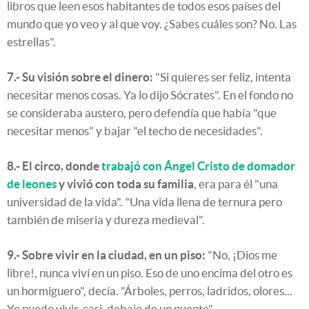
libros que leen esos habitantes de todos esos países del
mundo que yo veo y al que voy. ¿Sabes cuáles son? No. Las
estrellas".
7.- Su visión sobre el dinero:
"Si quieres ser feliz, intenta
necesitar menos cosas. Ya lo dijo Sócrates". En el fondo no
se consideraba austero, pero defendía que había "que
necesitar menos" y bajar "el techo de necesidades".
8.- El circo, donde
trabajó con Ángel Cristo de domador
de leones
y vivió con toda su familia
, era para él "una
universidad de la vida". "Una vida llena de ternura pero
también de miseria y dureza medieval".
9.- Sobre vivir en la ciudad, en un piso:
"No, ¡Dios me
libre!, nunca viví en un piso. Eso de uno encima del otro es
un hormiguero", decía. "Árboles, perros, ladridos, olores...
Yo puedo vivir, casi, debajo de un puente".