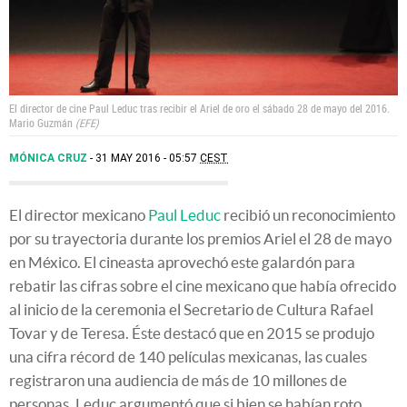
El director de cine Paul Leduc tras recibir el Ariel de oro el sábado 28 de mayo del 2016.
Mario Guzmán
EFE
MÓNICA CRUZ
31 MAY 2016 - 05:57
CEST
El director mexicano
Paul Leduc
recibió un reconocimiento
por su trayectoria durante los premios Ariel el 28 de mayo
en México. El cineasta aprovechó este galardón para
rebatir las cifras sobre el cine mexicano que había ofrecido
al inicio de la ceremonia el Secretario de Cultura Rafael
Tovar y de Teresa. Éste destacó que en 2015 se produjo
una cifra récord de 140 películas mexicanas, las cuales
registraron una audiencia de más de 10 millones de
personas. Leduc argumentó que si bien se habían roto