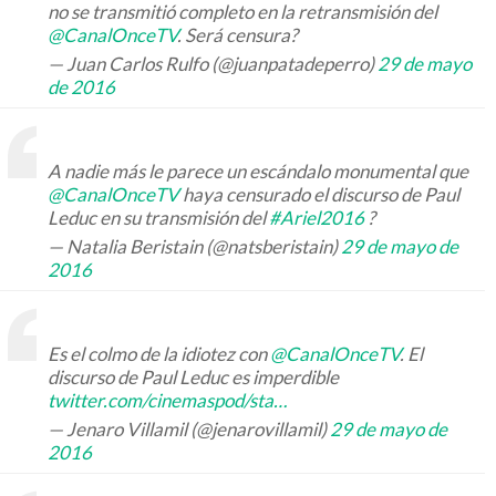
no se transmitió completo en la retransmisión del
@CanalOnceTV
. Será censura?
— Juan Carlos Rulfo (@juanpatadeperro)
29 de mayo
de 2016
A nadie más le parece un escándalo monumental que
@CanalOnceTV
haya censurado el discurso de Paul
Leduc en su transmisión del
#Ariel2016
?
— Natalia Beristain (@natsberistain)
29 de mayo de
2016
Es el colmo de la idiotez con
@CanalOnceTV
. El
discurso de Paul Leduc es imperdible
twitter.com/cinemaspod/sta
…
— Jenaro Villamil (@jenarovillamil)
29 de mayo de
2016