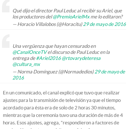
Qué dijo el director Paul Leduc al recibir su Ariel, que
los productores del
@PremioArielMx
me lo editaron?
— Horacio Villalobos (@Horacitu)
29 de mayo de 2016
Una vergüenza que hayan censurado en
@CanalOnceTV
el discurso de Paul Leduc en la
entrega de
#Ariel2016
@rtovarydeteresa
@cultura_mx
— Norma Domínguez (@Normadedios)
29 de mayo de
2016
En un comunicado, el canal explicó que tuvo que realizar
ajustes para la transmisión de televisión ya que el tiempo
acordado para ésta era de solo de 2 horas 30 minutos,
mientras que la ceremonia tuvo una duración de más de 4
horas. Esos ajustes, agrega, "respondieron a factores de