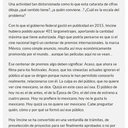
Una actividad tan distorsionada como lo que esta catarata de cifras
dibuja ¿qué sentido tiene?, ¿a quién conviene…? ¿Cuál es la escala del
problema?
Con lo que el gobierno federal gastó en publicidad en 2015, Imcine
hubiera podido apoyar 401 largometrajes, aportando la cantidad
máxima que tiene autorizada. Algo que podría pensarse es que si el
cine nacional logró un centenar de premios internacionales, la marca
México, como simple anuncio, resulta así muy económicamente
promovida por el mundo… aunque las películas aquí no se vean…
Ese centenar de premios algo deben significar. Acaso, que ahora se
filma para los festivales. Acaso, que los cineastas actuales ignoran el
público al que se dirigen porque nunca le han permitido conocerlo
realmente, relacionarse con él. La culpa es del público, que no quiere
ver cine mexicano, se dice. Quizá en este caso así sea. El público de
hoy no es el de antes, el de la Época de Oro, el del cine de estreno a
cuatro pesos. Hoy no prefiere lo mexicano; hoy no le gusta lo
mexicano. Hoy quizá ya no quiere ser mexicano. Cabe preguntar
quién, cómo y por qué se formó así ese público.
Hoy Imcine se ha convertido en una ventanilla de trámites, de
preselección de proyectos para ser finalmente aprobados o no por