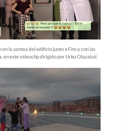
n la azotea del edificio junto a Fito y con las
, en este videoclip dirigido por Urko Olazabal.