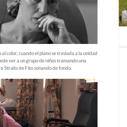
 al color, cuando el plano se traslada a la unidad
 puede ver a un grupo de niños tramando una
re Straits de Fito sonando de fondo.