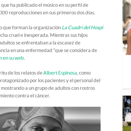
que ha publicado el músico en su perfil de
000 reproducciones en sus primeros dos días.
o que forman la organización
La Cuadri del Hospi
cha cruel e inesperada. Mientras sus hijos
 adultos se enfrentaban a la escasez de
fancia en una enfermedad "que se considera de
ón en su web
.
ritu de los relatos de
Albert Espinosa
, como
protagonizado por los pacientes y el personal del
mostrando a un grupo de adultos con rostros
miento contra el cáncer.