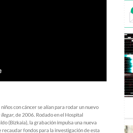
 niños con cáncer se alían para rodar un nuevo
llegar
, de 2006
.
Rodado en el Hospital
ldo (
Bizkaia
), la grabación impulsa una nueva
 recaudar fondos para la investigación de esta