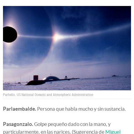
Parhelio.
US National Oceanic and Atmospheric Administration
Parlaembalde.
Persona que habla mucho y sin sustancia.
Pasagonzalo.
Golpe pequeño dado con la mano, y
particularmente, en las narices. (Sugerencia de
Miguel