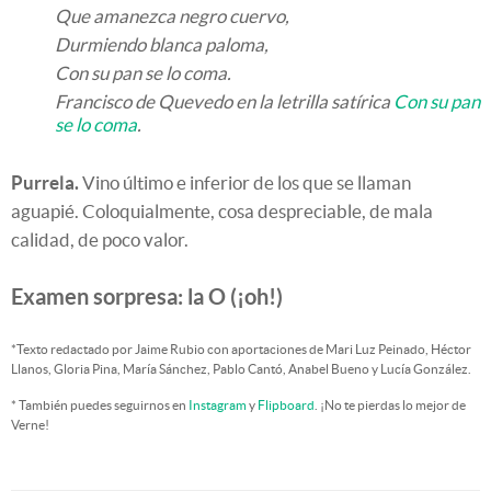
Que amanezca negro cuervo,
Durmiendo blanca paloma,
Con su pan se lo coma.
Francisco de Quevedo en la letrilla satírica
Con su pan
se lo coma
.
Purrela.
Vino último e inferior de los que se llaman
aguapié. Coloquialmente, cosa despreciable, de mala
calidad, de poco valor.
Examen sorpresa: la O (¡oh!)
*Texto redactado por Jaime Rubio con aportaciones de Mari Luz Peinado, Héctor
Llanos, Gloria Pina, María Sánchez, Pablo Cantó, Anabel Bueno y Lucía González.
* También puedes seguirnos en
Instagram
y
Flipboard
. ¡No te pierdas lo mejor de
Verne!