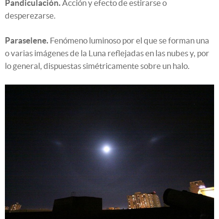
Pandiculación.
Acción y efecto de estirarse o
desperezarse.
Paraselene.
Fenómeno luminoso por el que se forman una
o varias imágenes de la Luna reflejadas en las nubes y, por
lo general, dispuestas simétricamente sobre un halo.