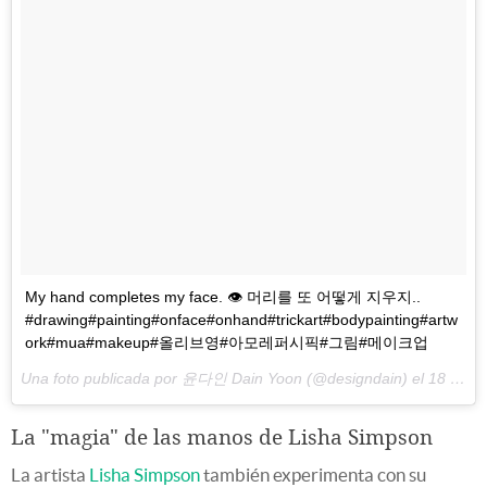
My hand completes my face. 👁 머리를 또 어떻게 지우지..
#drawing#painting#onface#onhand#trickart#bodypainting#artw
ork#mua#makeup#올리브영#아모레퍼시픽#그림#메이크업
Una foto publicada por 윤다인 Dain Yoon (@designdain) el
18 de May de 2016 a la(s) 11:00 PDT
La "magia" de las manos de Lisha Simpson
La artista
Lisha Simpson
también experimenta con su