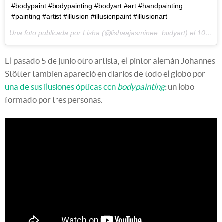
#bodypaint #bodypainting #bodyart #art #handpainting
#painting #artist #illusion #illusionpaint #illusionart
Una foto publicada por Lisha (@lishaajasminee_bodyart) el
10 de Jun de 2016 a la(s) 10:56 PDT
El pasado 5 de junio otro artista, el pintor alemán Johannes
Stötter también apareció en diarios de todo el globo por
una de sus ilusiones ópticas con
bodypainting
: un lobo
formado por tres personas.