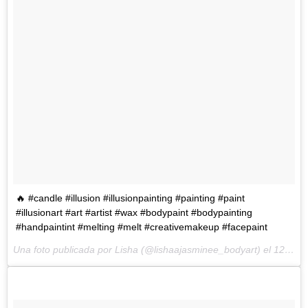
🔥 #candle #illusion #illusionpainting #painting #paint
#illusionart #art #artist #wax #bodypaint #bodypainting
#handpaintint #melting #melt #creativemakeup #facepaint
Una foto publicada por Lisha (@lishaajasminee_bodyart) el
12 de Jun de 2016 a la(s) 11:09 PDT