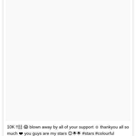
10K !!🍾🍾 😱 blown away by all of your support ☺️ thankyou all so
much ❤️ you guys are my stars 😊🌟🌟 #stars #colourful