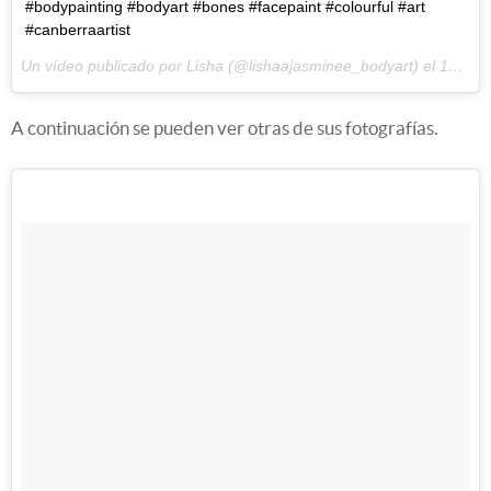
#bodypainting #bodyart #bones #facepaint #colourful #art
#canberraartist
Un vídeo publicado por Lisha (@lishaajasminee_bodyart) el
13 de May de 2016 a la(s) 4:30 PDT
A continuación se pueden ver otras de sus fotografías.