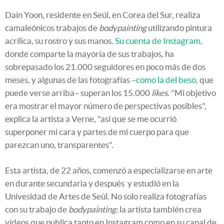
Dain Yoon, residente en Seúl, en Corea del Sur, realiza
camaleónicos trabajos de
bodypainting
utilizando pintura
acrílica, su rostro y sus manos.
Su cuenta de Instagram,
donde comparte la mayoría de sus trabajos, ha
sobrepasado los 21.000 seguidores en poco más de dos
meses, y algunas de las fotografías –
como la del beso,
que
puede verse arriba– superan los 15.000
likes.
"Mi objetivo
era mostrar el mayor número de perspectivas posibles",
explica la artista a Verne, "así que se me ocurrió
superponer mi cara y partes de mi cuerpo para que
parezcan uno, transparentes".
Esta artista, de 22 años, comenzó a especializarse en arte
en durante secundaria y después y estudió en la
Univesidad de Artes de Seúl. No solo realiza fotografías
con su trabajo de
bodypainting
: la artista también crea
vídeos que publica tanto en Instagram como en su canal de