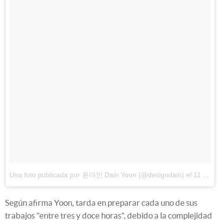
Una foto publicada por 윤다인 Dain Yoon (@designdain)
el
11 de Jun de 2016 a la(s) 8:01 PDT
Según afirma Yoon, tarda en preparar cada uno de sus
trabajos "entre tres y doce horas", debido a la complejidad