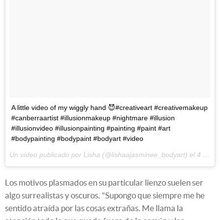
A little video of my wiggly hand 😈#creativeart #creativemakeup
#canberraartist #illusionmakeup #nightmare #illusion
#illusionvideo #illusionpainting #painting #paint #art
#bodypainting #bodypaint #bodyart #video
Un vídeo publicado por Lisha (@lishaajasminee_bodyart) el
4 de Jun de 2016 a la(s) 4:28 PDT
Los motivos plasmados en su particular lienzo suelen ser
algo surrealistas y oscuros. "Supongo que siempre me he
sentido atraída por las cosas extrañas. Me llama la