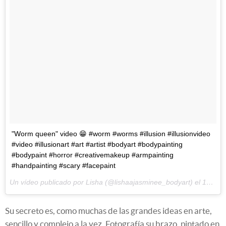
"Worm queen" video 😁 #worm #worms #illusion #illusionvideo
#video #illusionart #art #artist #bodyart #bodypainting
#bodypaint #horror #creativemakeup #armpainting
#handpainting #scary #facepaint
Un vídeo publicado por Lisha (@lishaajasminee_bodyart) el
14 de Jun de 2016 a la(s) 6:34 PDT
Su secreto es, como muchas de las grandes ideas en arte,
sencillo y complejo a la vez. Fotografía su brazo, pintado en