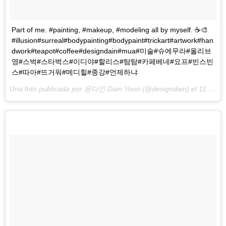
Part of me. #painting, #makeup, #modeling all by myself. ☕️🎨
#illusion#surreal#bodypainting#bodypaint#trickart#artwork#han
dwork#teapot#coffee#designdain#mua#미술#슈에무라#올리브
영#스벅#스타벅스#이디야#할리스#탐탐#카페베네#요프#빈스빈
스#따아#뜨거워#메디힐#종강#언제하냐
Una foto publicada por 윤다인 Dain Yoon (@designdain) el
11 de Jun de 2016 a la(s) 1:43 PDT