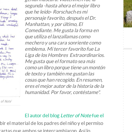
segunda -hasta ahora el mejor libro
que he leído- Rorschach es mi
personaje favorito, después el Dr.
Manhattan, y por último, El
Comediante. Me gusta la forma en
que utiliza el lanzallamas como
mechero y una cara sonriente como
emblema. Mi tercer favorito fue
La
Liga de los Hombres Extraordinarios
.
Me gusta que el formato sea más
como un libro porque tiene un montón
de texto y también me gustan las
cosas que han recogido. En resumen,
eres el mejor autor de la historia de la
humanidad. Por favor, contéstame".
 of Note'
El autor del blog
Letter of Note
fue el
ibir el material de los padres del niño y el permiso
s cartas que ambos se intercambiaron. Así lo