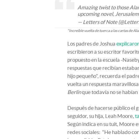
Amazing twist to those Alan
upcoming novel, Jerusalem.
— Letters of Note (@Lette
"Increíble vuelta de tuerca a las cartas de A
Los padres de Joshua
explicaron
escribieron a su escritor favori
propuesto en la escuela -Naseb
respuestas que recibían estaban
hijo pequeño", recuerda el padre
vuelta un respuesta maravillosa 
Berlín
que todavía no se habían 
Después de hacerse público el ge
seguidor, su hija, Leah Moore,
t
Según indica en su tuit, Moore e
redes sociales: "He hablado con 