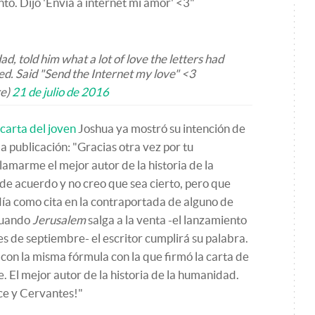
to. Dijo 'Envía a internet mi amor'
<3"
ad, told him what a lot of love the letters had
ed. Said "Send the Internet my love" <3
e)
21 de julio de 2016
 carta del joven
Joshua ya mostró su intención de
ma publicación: "Gracias otra vez por tu
llamarme el mejor autor de la historia de la
de acuerdo y no creo que sea cierto, pero que
día como cita en la contraportada de alguno de
 cuando
Jerusalem
salga a la venta -el lanzamiento
s de septiembre- el escritor cumplirá su palabra.
 con la misma fórmula con la que firmó la carta de
. El mejor autor de la historia de la humanidad.
ce y Cervantes!"