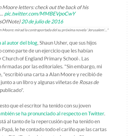
 Moore letters: check out the back of his
..
pic.twitter.com/MMBEVpoCwY
rsOfNote)
20 de julio de 2016
lan Moore: mirad la contraportada del su próxima novela 'Jerusalem'..."
 al autor del blog
, Shaun Usher, que sus hijos
to como parte de un ejercicio que les habían
y Church of England Primary School-. Las
 firmadas por las editoriales. "Sin embargo, mi
, "escribió una carta a Alan Moore y recibió de
junto a un libro y algunas viñetas de
Rosas de
publicado".
sto que el escritor ha tenido con su joven
ambién se ha pronunciado al respecto en Twitter
.
stá al tanto de la repercusión que ha tenido en
Papá, le he contado todo el cariño que las cartas