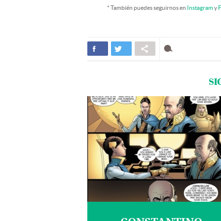
* También puedes seguirnos en
Instagram
y
F
SI