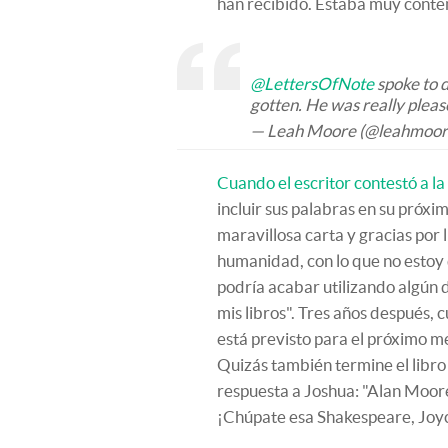
han recibido. Estaba muy conten
@LettersOfNote
spoke to d
gotten. He was really pleas
— Leah Moore (@leahmoor
Cuando el escritor contestó a la
incluir sus palabras en su próxi
maravillosa carta y gracias por 
humanidad, con lo que no estoy 
podría acabar utilizando algún 
mis libros". Tres años después,
está previsto para el próximo me
Quizás también termine el libro
respuesta a Joshua: "Alan Moore
¡Chúpate esa Shakespeare, Joy