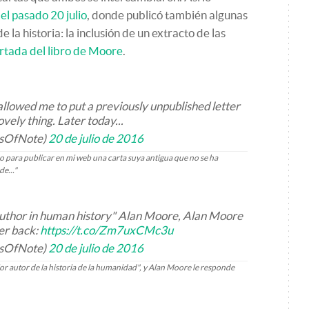
el pasado 20 julio
, donde publicó también algunas
e la historia: la inclusión de un extracto de las
rtada del libro de Moore
.
allowed me to put a previously unpublished letter
lovely thing. Later today...
rsOfNote)
20 de julio de 2016
o para publicar en mi web una carta suya antigua que no se ha
e..."
author in human history" Alan Moore, Alan Moore
ter back:
https://t.co/Zm7uxCMc3u
rsOfNote)
20 de julio de 2016
r autor de la historia de la humanidad", y Alan Moore le responde