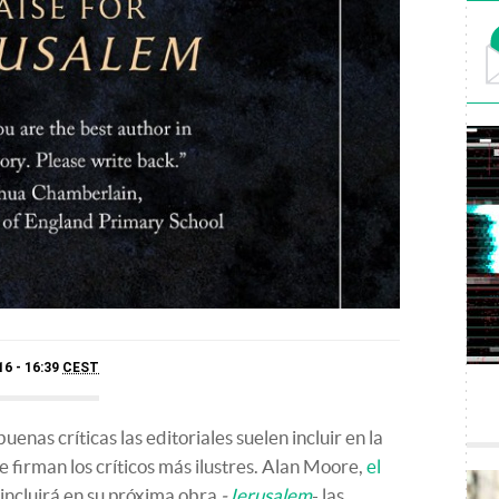
16 - 16:39
CEST
enas críticas las editoriales suelen incluir en la
e firman los críticos más ilustres. Alan Moore,
el
, incluirá en su próxima obra
-
Jerusalem
- las