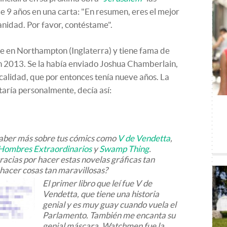
de 9 años en una carta: "En resumen, eres el mejor
manidad. Por favor, contéstame".
ide en Northampton (Inglaterra) y tiene fama de
 en 2013. Se la había enviado Joshua Chamberlain,
ocalidad, que por entonces tenía nueve años. La
staría personalmente, decía así:
saber más sobre tus cómics como
V de Vendetta
,
s Hombres Extraordinarios
y
Swamp Thing
.
racias por hacer estas novelas gráficas tan
hacer cosas tan maravillosas?
El primer libro que leí fue
V de
Vendetta
, que tiene una historia
genial y es muy guay cuando vuela el
Parlamento. También me encanta su
genial máscara.
Watchmen
fue la