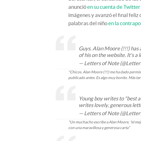
anunció
en su cuenta de Twitter 
imágenes y avanzó el final feliz d
palabras del niño
en la contrapo
Guys. Alan Moore (!!!) has 
of his on the website. It's a 
— Letters of Note (@Lette
"Chicos. Alan Moore (!!!) me ha dado permis
publicado antes. Es algo muy bonito. Más tard
Young boy writes to "best 
writes lovely, generous let
— Letters of Note (@Lette
"Un muchacho escribe a Alan Moore, "el mejo
con una maravillosa y generosa carta"