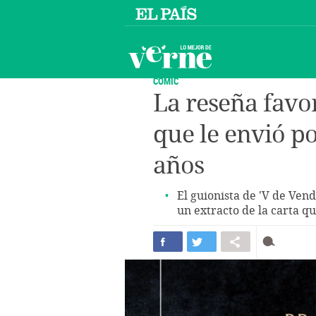
CÓMIC
La reseña favo
que le envió po
años
El guionista de 'V de Ven
un extracto de la carta q