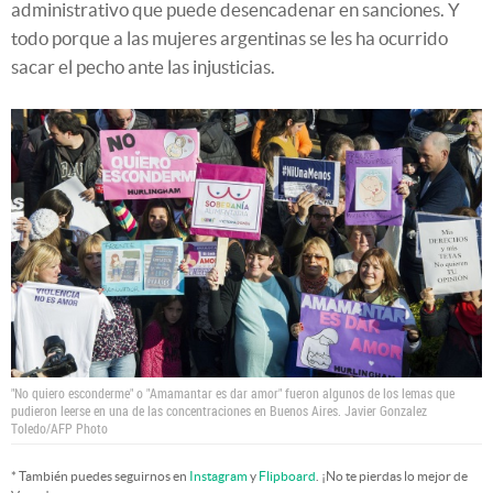
administrativo que puede desencadenar en sanciones. Y
todo porque a las mujeres argentinas se les ha ocurrido
sacar el pecho ante las injusticias.
"No quiero esconderme" o "Amamantar es dar amor" fueron algunos de los lemas que
pudieron leerse en una de las concentraciones en Buenos Aires.
Javier Gonzalez
Toledo/AFP Photo
* También puedes seguirnos en
Instagram
y
Flipboard
. ¡No te pierdas lo mejor de