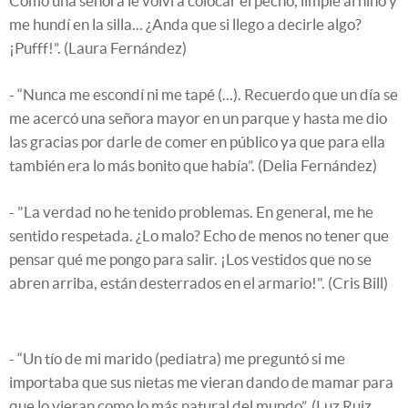
Como una señora le volví a colocar el pecho, limpié al niño y
me hundí en la silla... ¿Anda que si llego a decirle algo?
¡Pufff!”. (Laura Fernández)
- “Nunca me escondí ni me tapé (...). Recuerdo que un día se
me acercó una señora mayor en un parque y hasta me dio
las gracias por darle de comer en público ya que para ella
también era lo más bonito que había”. (Delia Fernández)
- "La verdad no he tenido problemas. En general, me he
sentido respetada. ¿Lo malo? Echo de menos no tener que
pensar qué me pongo para salir. ¡Los vestidos que no se
abren arriba, están desterrados en el armario!". (Cris Bill)
- “Un tío de mi marido (pediatra) me preguntó si me
importaba que sus nietas me vieran dando de mamar para
que lo vieran como lo más natural del mundo”. (Luz Ruiz