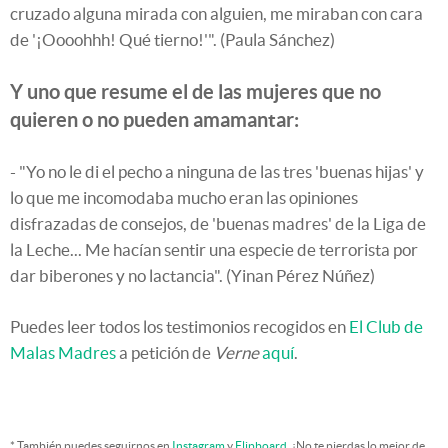
cruzado alguna mirada con alguien, me miraban con cara
de '¡Oooohhh! Qué tierno!'". (Paula Sánchez)
Y uno que resume el de las mujeres que no
quieren o no pueden amamantar:
- "Yo no le di el pecho a ninguna de las tres 'buenas hijas' y
lo que me incomodaba mucho eran las opiniones
disfrazadas de consejos, de 'buenas madres' de la Liga de
la Leche... Me hacían sentir una especie de terrorista por
dar biberones y no lactancia". (Yinan Pérez Núñez)
Puedes leer todos los testimonios recogidos en
El Club de
Malas Madres
a petición de
Verne
aquí
.
* También puedes seguirnos en
Instagram
y
Flipboard
. ¡No te pierdas lo mejor de