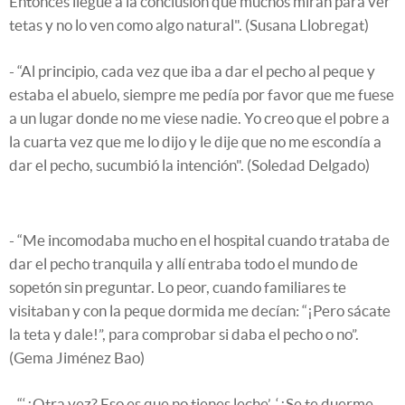
Entonces llegué a la conclusión que muchos miran para ver
tetas y no lo ven como algo natural". (Susana Llobregat)
- “Al principio, cada vez que iba a dar el pecho al peque y
estaba el abuelo, siempre me pedía por favor que me fuese
a un lugar donde no me viese nadie. Yo creo que el pobre a
la cuarta vez que me lo dijo y le dije que no me escondía a
dar el pecho, sucumbió la intención". (Soledad Delgado)
- “Me incomodaba mucho en el hospital cuando trataba de
dar el pecho tranquila y allí entraba todo el mundo de
sopetón sin preguntar. Lo peor, cuando familiares te
visitaban y con la peque dormida me decían: “¡Pero sácate
la teta y dale!”, para comprobar si daba el pecho o no”.
(Gema Jiménez Bao)
- “‘¿Otra vez? Eso es que no tienes leche’. ‘¿Se te duerme