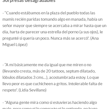
Sorpresas desagradables
- “Cuando estábamos en la plaza del pueblo todas las
mamis recién paridas tomando algo en manada, había un
señor mayor que siempre se acercaba a mirar hasta que un
día, harta de parecer una estrella del porno (a sus ojos), le
pregunté si quería un poco. Nunca más se acercó”. (Ana
Miguel López)
- “A mí básicamente me da igual que me miren o no
(llevando cresta, más de 20 tattoos, septum dilatado,
lóbulos dilatados 3 cms...), acostumbrada estoy. Lo que
llevo peor es que cuchicheen a gritos. Intolerable falta de
respeto”. (Lidia Sevillano)
- "Alguna gente mira como si estuvieras haciendo algo
malo, pero como ni lo comparto ni lo entiendo, no hago