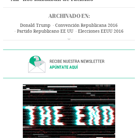
ARCHIVADO EN:
Donald Trump
Convención Republicana 2016
Partido Republicano EE UU
Elecciones EEUU 2016
Convención política
Elecciones EE UU
Actos políticos
Elecciones presidenciales
Elecciones
Partidos políticos
Política
Estados Unidos
Norteamérica
América
RECIBE NUESTRA NEWSLETTER
APÚNTATE AQUÍ