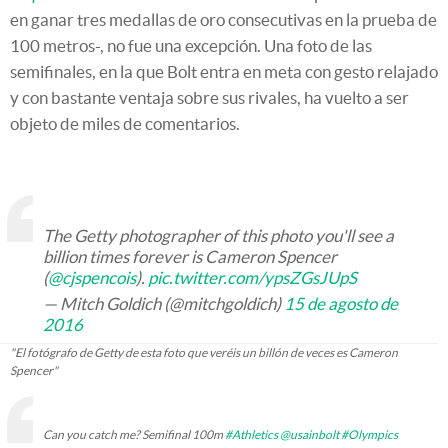
en ganar tres medallas de oro consecutivas en la prueba de
100 metros-, no fue una excepción. Una foto de las
semifinales, en la que Bolt entra en meta con gesto relajado
y con bastante ventaja sobre sus rivales, ha vuelto a ser
objeto de miles de comentarios.
The Getty photographer of this photo you'll see a
billion times forever is Cameron Spencer
(
@cjspencois
).
pic.twitter.com/ypsZGsJUpS
— Mitch Goldich (@mitchgoldich)
15 de agosto de
2016
"El fotógrafo de Getty de esta foto que veréis un billón de veces es Cameron
Spencer"
Can you catch me? Semifinal 100m
#Athletics
@usainbolt
#Olympics