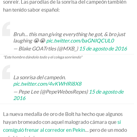
sonreír. Las parodias de la sonrisa del campeón también
han tenido sabor español:
Bruh... this man giving everything he got, & bro just
laughing 😭😭
pic.twitter.com/baGNIQCUL0
— Blake GOATrtles (@MXB_)
15 de agosto de 2016
"Este hombre dándolo todo y el colega sonriendo"
La sonrisa del campeón.
pic.twitter.com/4vKWHRl8X8
— Pepe Lee (@PepeWebosRepes)
15 de agosto de
2016
La nueva medalla de oro de Bolt ha hecho que algunos
hayan bromeado con aquel malogrado cámara que
sí
consiguió frenar al corredor en Pekín
... pero de un modo