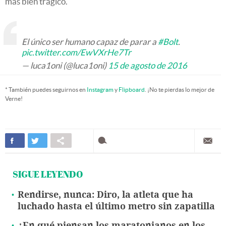
más bien trágico.
El único ser humano capaz de parar a
#Bolt
.
pic.twitter.com/EwVXrHe7Tr
— luca1oni (@luca1oni)
15 de agosto de 2016
* También puedes seguirnos en
Instagram
y
Flipboard
. ¡No te pierdas lo mejor de
Verne!
SIGUE LEYENDO
Rendirse, nunca: Diro, la atleta que ha
luchado hasta el último metro sin zapatilla
¿En qué piensan los maratonianos en los