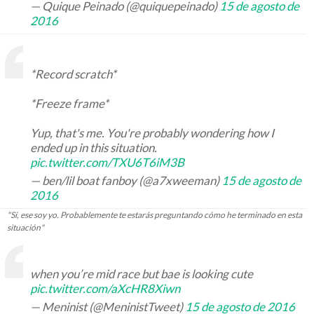
— Quique Peinado (@quiquepeinado)
15 de agosto de
2016
*Record scratch*
*Freeze frame*
Yup, that's me. You're probably wondering how I
ended up in this situation.
pic.twitter.com/TXU6T6iM3B
— ben/lil boat fanboy (@a7xweeman)
15 de agosto de
2016
"Sí, ese soy yo. Probablemente te estarás preguntando cómo he terminado en esta
situación"
when you’re mid race but bae is looking cute
pic.twitter.com/aXcHR8Xiwn
— Meninist (@MeninistTweet)
15 de agosto de 2016