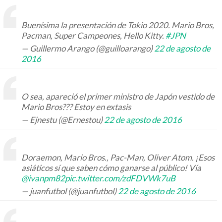
Buenísima la presentación de Tokio 2020. Mario Bros,
Pacman, Super Campeones, Hello Kitty.
#JPN
— Guillermo Arango (@guilloarango)
22 de agosto de
2016
O sea, apareció el primer ministro de Japón vestido de
Mario Bros??? Estoy en extasis
— Ejnestu (@Ernestou)
22 de agosto de 2016
Doraemon, Mario Bros., Pac-Man, Oliver Atom. ¡Esos
asiáticos sí que saben cómo ganarse al público! Vía
@ivanpm82
pic.twitter.com/zdFDVWk7uB
— juanfutbol (@juanfutbol)
22 de agosto de 2016