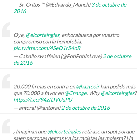
— Sr. Gritos ™ (@Edvardo_Munch)
3 de octubre de
2016
Oye,
@elcorteingles
, enhorabuena por vuestro
compromiso con la homofobia.
pic.twitter.com/4SeD1r54oR
— Caballo swaffelen (@PotiPotiInLove)
2 de octubre
de 2016
20.000 firmas en contra en
@hazteoir
han podido más
que 70.000 a favor en
@Change
. Why
@elcorteingles
?
https://t.co/94zfDVUuPU
— antoral (@antoral)
2 de octubre de 2016
¿Imaginan que
@elcorteingles
retirase un spot porque
salen personas negras y a los racistas les molesta? Ha