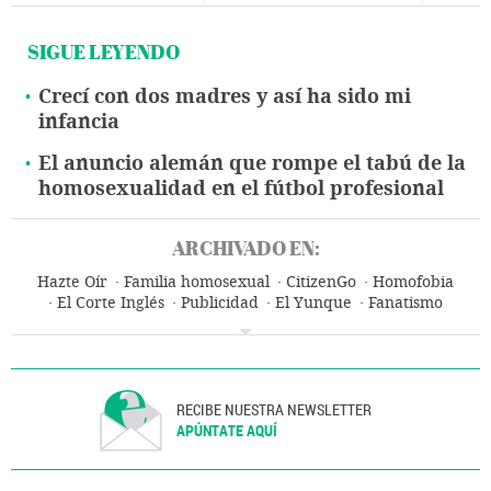
SIGUE LEYENDO
Crecí con dos madres y así ha sido mi
infancia
El anuncio alemán que rompe el tabú de la
homosexualidad en el fútbol profesional
ARCHIVADO EN:
Hazte Oír
Familia homosexual
CitizenGo
Homofobia
El Corte Inglés
Publicidad
El Yunque
Fanatismo
Sociedades secretas
Familia
Homosexualidad
Iglesia católica
Ultraderecha
Orientación sexual
Cristianismo
Delitos odio
Ideologías
Sexualidad
Establecimientos comerciales
Religión
Prejuicios
Delitos
Problemas sociales
Sociedad
Justicia
RECIBE NUESTRA NEWSLETTER
APÚNTATE AQUÍ