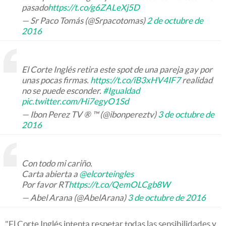
pasado
https://t.co/g6ZALeXj5D
— Sr Paco Tomás (@Srpacotomas)
2 de octubre de
2016
El Corte Inglés retira este spot de una pareja gay por
unas pocas firmas.
https://t.co/iB3xHV4IF7
realidad
no se puede esconder.
#Igualdad
pic.twitter.com/Hi7egyO1Sd
— Ibon Perez TV ® ™ (@ibonpereztv)
3 de octubre de
2016
Con todo mi cariño.
Carta abierta a
@elcorteingles
Por favor RT
https://t.co/QemOLCgb8W
— Abel Arana (@AbelArana)
3 de octubre de 2016
"El Corte Inglés intenta respetar todas las sensibilidades y