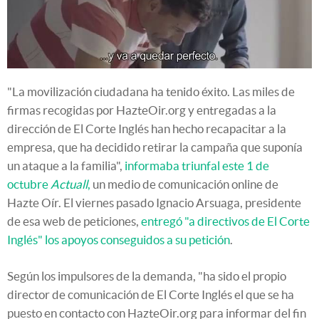
"La movilización ciudadana ha tenido éxito. Las miles de
firmas recogidas por HazteOir.org y entregadas a la
dirección de El Corte Inglés han hecho recapacitar a la
empresa, que ha decidido retirar la campaña que suponía
un ataque a la familia",
informaba triunfal este 1 de
octubre
Actuall
,
un medio de comunicación online de
Hazte Oír. El viernes pasado Ignacio Arsuaga, presidente
de esa web de peticiones,
entregó "a directivos de El Corte
Inglés" los apoyos conseguidos a su petición
.
Según los impulsores de la demanda, "ha sido el propio
director de comunicación de El Corte Inglés el que se ha
puesto en contacto con HazteOir.org para informar del fin