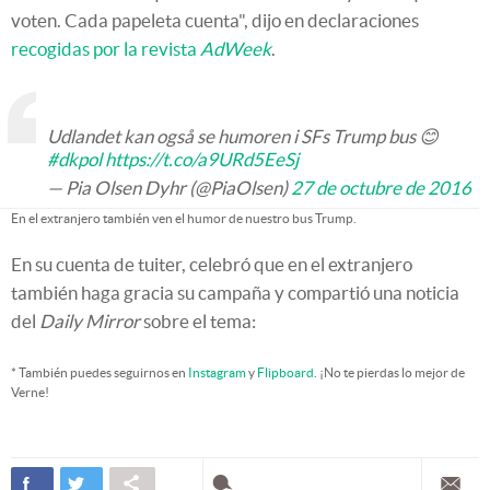
voten. Cada papeleta cuenta", dijo en declaraciones
recogidas por la revista
AdWeek
.
Udlandet kan også se humoren i SFs Trump bus 😊
#dkpol
https://t.co/a9URd5EeSj
— Pia Olsen Dyhr (@PiaOlsen)
27 de octubre de 2016
En el extranjero también ven el humor de nuestro bus Trump.
En su cuenta de tuiter, celebró que en el extranjero
también haga gracia su campaña y compartió una noticia
del
Daily Mirror
sobre el tema:
* También puedes seguirnos en
Instagram
y
Flipboard
. ¡No te pierdas lo mejor de
Verne!