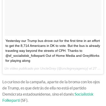
Yesterday our Trump bus drove out for the first time in an effort
to get the 8,714 Americans in DK to vote. But the bus is already
traveling way beyond the streets of CPH. Thanks to
@sf_socialistisk_folkeparti Out of Home Media and GreyWorks
for playing along
Un vídeo publicado por UncleGrey (@unclegreyagency) el
27 de Oct de 2016 a la(s) 4:18 PDT
Lo curioso de la campaña, aparte de la broma con los ojos
de Trump, es que detrás de ella no está el partido
Demócrata estadounidense, sino el danés
Socialistisk
Folkeparti
(SF).