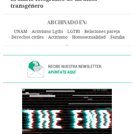
transgénero
ARCHIVADO EN:
UNAM
Activismo Lgtbi
LGTBI
Relaciones pareja
Derechos civiles
Activismo
Homosexualidad
Familia
Derechos humanos
Universidad
Grupos sociales
Educación superior
Sistema educativo
Educación
Orientación sexual
Sexualidad
Sociedad
RECIBE NUESTRA NEWSLETTER
APÚNTATE AQUÍ