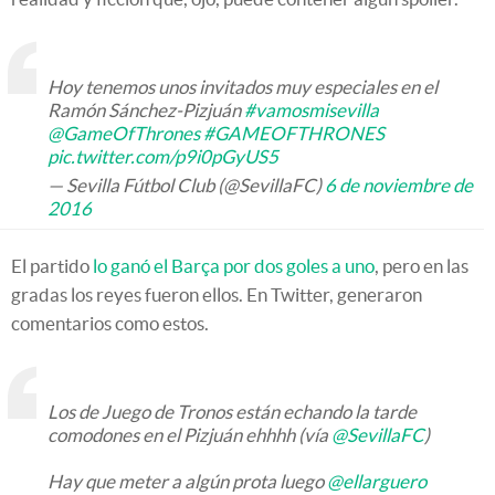
Hoy tenemos unos invitados muy especiales en el
Ramón Sánchez-Pizjuán
#vamosmisevilla
@GameOfThrones
#GAMEOFTHRONES
pic.twitter.com/p9i0pGyUS5
— Sevilla Fútbol Club (@SevillaFC)
6 de noviembre de
2016
El partido
lo ganó el Barça por dos goles a uno
, pero en las
gradas los reyes fueron ellos. En Twitter, generaron
comentarios como estos.
Los de Juego de Tronos están echando la tarde
comodones en el Pizjuán ehhhh (vía
@SevillaFC
)
Hay que meter a algún prota luego
@ellarguero