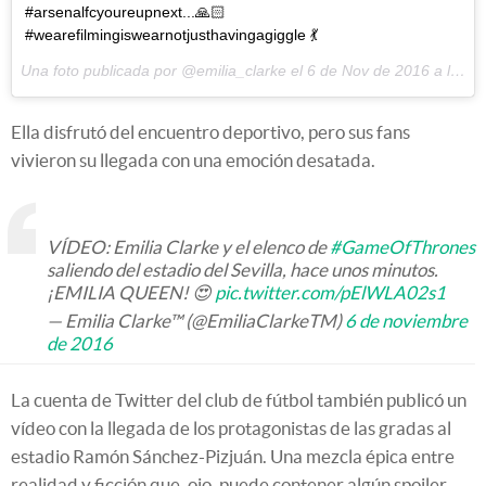
#arsenalfcyoureupnext...🙏🏻
#wearefilmingiswearnotjusthavingagiggle 💃
Una foto publicada por @emilia_clarke el
6 de Nov de 2016 a la(s) 8:16 PST
Ella disfrutó del encuentro deportivo, pero sus fans
vivieron su llegada con una emoción desatada.
VÍDEO: Emilia Clarke y el elenco de
#GameOfThrones
saliendo del estadio del Sevilla, hace unos minutos.
¡EMILIA QUEEN! 😍
pic.twitter.com/pElWLA02s1
— Emilia Clarke™ (@EmiliaClarkeTM)
6 de noviembre
de 2016
La cuenta de Twitter del club de fútbol también publicó un
vídeo con la llegada de los protagonistas de las gradas al
estadio Ramón Sánchez-Pizjuán. Una mezcla épica entre
realidad y ficción que, ojo, puede contener algún spoiler.