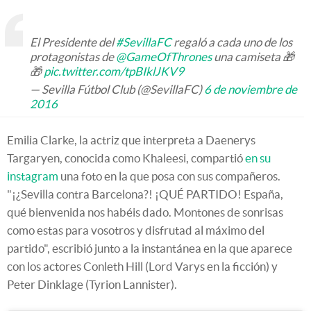
El Presidente del
#SevillaFC
regaló a cada uno de los
protagonistas de
@GameOfThrones
una camiseta 🎁
🎁
pic.twitter.com/tpBIklJKV9
— Sevilla Fútbol Club (@SevillaFC)
6 de noviembre de
2016
Emilia Clarke, la actriz que interpreta a Daenerys
Targaryen, conocida como Khaleesi, compartió
en su
instagram
una foto en la que posa con sus compañeros.
"¡¿Sevilla contra Barcelona?! ¡QUÉ PARTIDO! España,
qué bienvenida nos habéis dado. Montones de sonrisas
como estas para vosotros y disfrutad al máximo del
partido", escribió junto a la instantánea en la que aparece
con los actores Conleth Hill (Lord Varys en la ficción) y
Peter Dinklage (Tyrion Lannister).