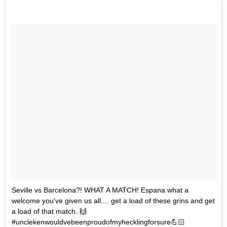
Seville vs Barcelona?! WHAT A MATCH! Espana what a
welcome you've given us all.... get a load of these grins and get
a load of that match. 🙌
#unclekenwouldvebeenproudofmyhecklingforsure💪🏻