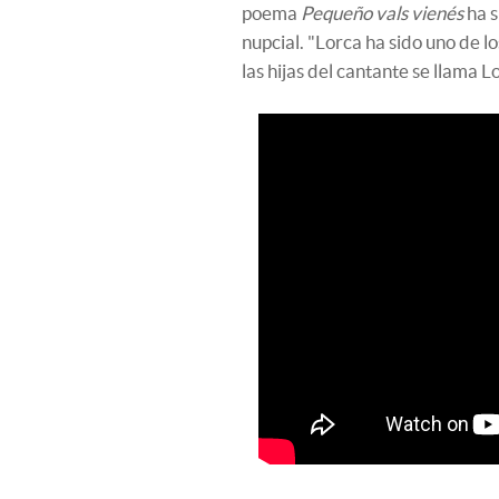
poema
Pequeño vals vienés
ha s
nupcial. "Lorca ha sido uno de l
las hijas del cantante se llama L