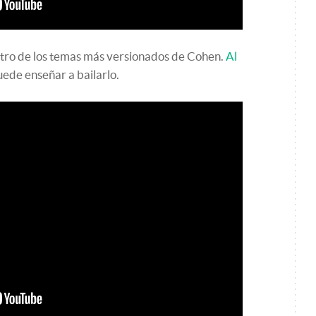
Otro de los temas más versionados de Cohen.
Al
uede enseñar a bailarlo.