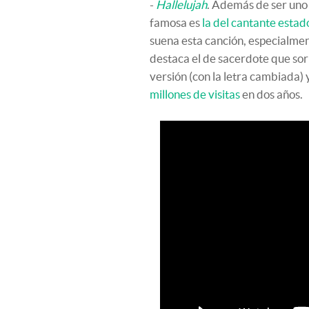
-
Hallelujah
. Además de ser uno
famosa es
la del cantante esta
suena esta canción, especialmen
destaca el de sacerdote que sor
versión (con la letra cambiada) y
millones de visitas
en dos años.