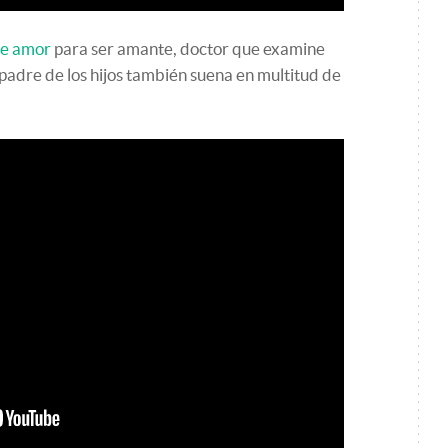
de amor
para ser amante, doctor que examine
 padre de los hijos también suena en multitud de