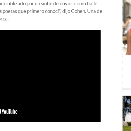
ido utilizado por un sinfín de novios como baile
os poetas que primero conocí", dijo Cohen. Una de
orca.