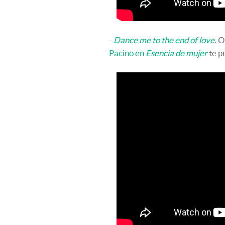
-
Dance me to the end of love
. 
Pacino en
Esencia de mujer
te p