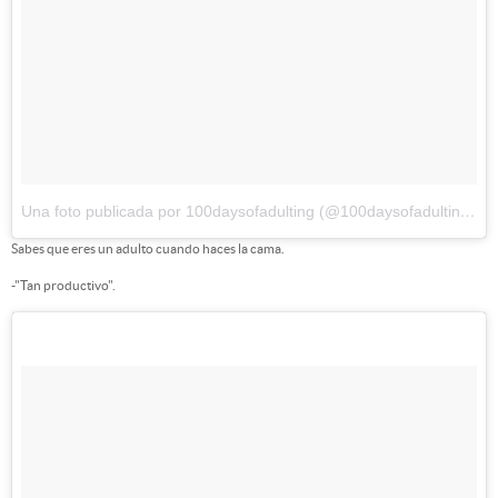
Una foto publicada por 100daysofadulting (@100daysofadulting)
el
Sabes que eres un adulto cuando haces la cama.
-"Tan productivo".