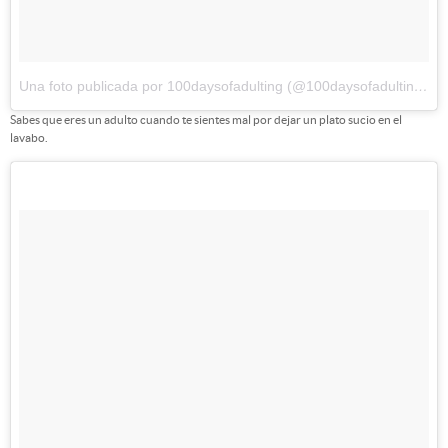
Una foto publicada por 100daysofadulting (@100daysofadulting)
el
Sabes que eres un adulto cuando te sientes mal por dejar un plato sucio en el
lavabo.