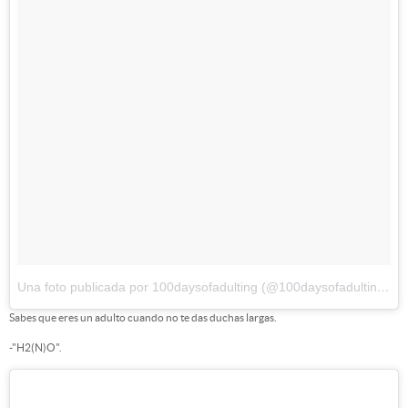
Una foto publicada por 100daysofadulting (@100daysofadulting)
el
Sabes que eres un adulto cuando no te das duchas largas.
-"H2(N)O".