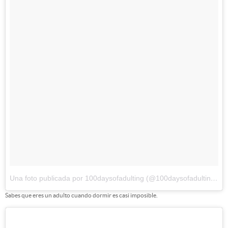
Una foto publicada por 100daysofadulting (@100daysofadulting)
el
Sabes que eres un adulto cuando dormir es casi imposible.