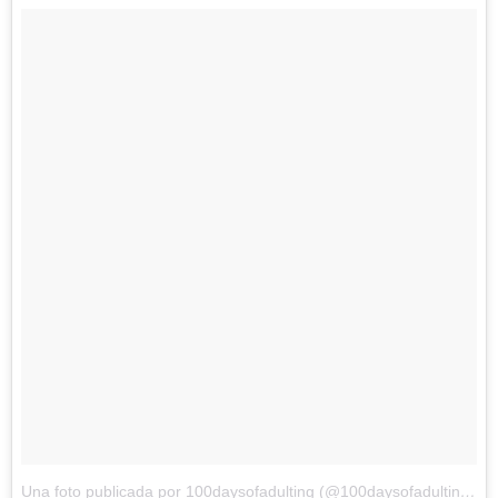
Una foto publicada por 100daysofadulting (@100daysofadulting)
el