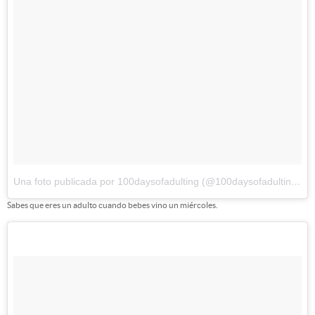
Una foto publicada por 100daysofadulting (@100daysofadulting)
el
Sabes que eres un adulto cuando bebes vino un miércoles.