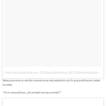
Una foto publicada por 100daysofadulting (@100daysofadulting)
el
Sabes que eres un adulto cuando eres más selectivo con lo que publicas en redes
sociales.
-"Si no me publicas, ¿de verdad me has comido?"