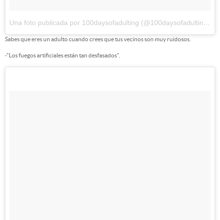
Una foto publicada por 100daysofadulting (@100daysofadulting)
el
Sabes que eres un adulto cuando crees que tus vecinos son muy ruidosos.
-"Los fuegos artificiales están tan desfasados".