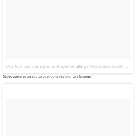
Una foto publicada por 100daysofadulting (@100daysofadulting)
el
Sabes que eres un adulto cuando te vas pronto a la cama.