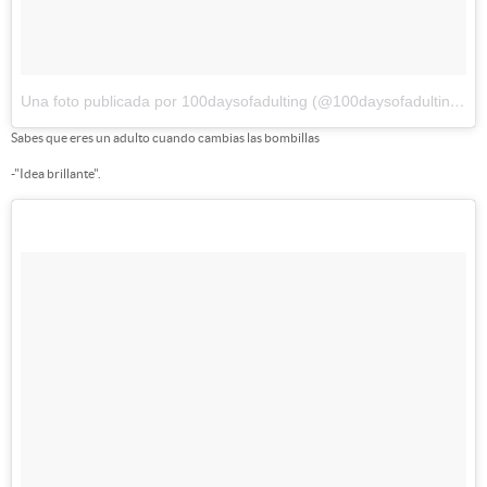
Una foto publicada por 100daysofadulting (@100daysofadulting)
el
Sabes que eres un adulto cuando cambias las bombillas
-"Idea brillante".