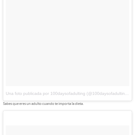
Una foto publicada por 100daysofadulting (@100daysofadulting)
el
Sabes que eres un adulto cuando te importa la dieta.