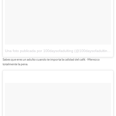
Una foto publicada por 100daysofadulting (@100daysofadulting)
el
Sabes que eres un adulto cuando te importa la calidad del café. -Merezco
totalmente la pena.