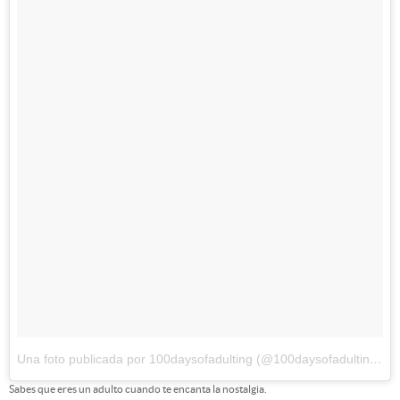
Una foto publicada por 100daysofadulting (@100daysofadulting)
el
Sabes que eres un adulto cuando te encanta la nostalgia.