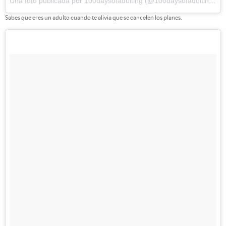
Una foto publicada por 100daysofadulting (@100daysofadulting)
el
Sabes que eres un adulto cuando te alivia que se cancelen los planes.