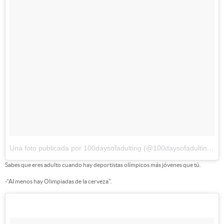
Una foto publicada por 100daysofadulting (@100daysofadulting)
el
Sabes que eres adulto cuando hay deportistas olímpicos más jóvenes que tú.
-"Al menos hay Olimpiadas de la cerveza".