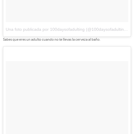
Una foto publicada por 100daysofadulting (@100daysofadulting)
el
Sabes que eres un adulto cuando no te llevas la cerveza al baño.