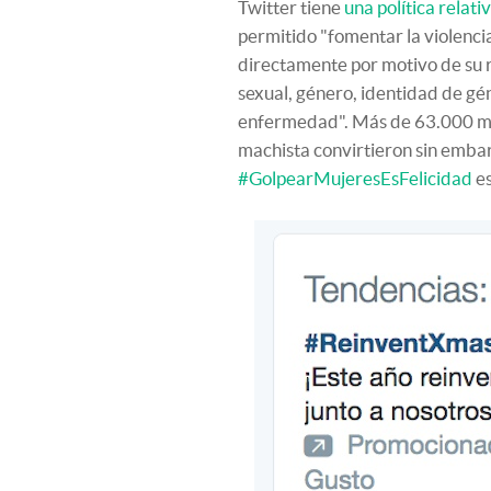
Twitter tiene
una política relati
permitido "fomentar la violenci
directamente por motivo de su r
sexual, género, identidad de gén
enfermedad". Más de 63.000 men
machista convirtieron sin emba
#GolpearMujeresEsFelicidad
es