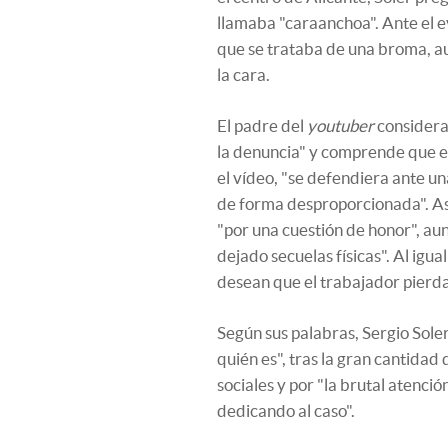
llamaba "caraanchoa". Ante el ev
que se trataba de una broma, a
la cara.
El padre del
youtuber
considera 
la denuncia" y comprende que e
el vídeo, "se defendiera ante un
de forma desproporcionada". As
"por una cuestión de honor", au
dejado secuelas físicas". Al igu
desean que el trabajador pierda
Según sus palabras, Sergio Soler
quién es", tras la gran cantidad
sociales y por "la brutal atenci
dedicando al caso".