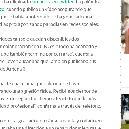
én ha eliminado
su cuenta en Twitter
. La polémica
go
, cuando publicó un vídeo asegurando que
que le había abofeteado, le ha generado una
s días protagonizando parodias en redes sociales.
 vídeos tan solo quedan disponibles dos
en colaboración con ONG's. "Todo ha acabado y
ube también termine por cerrarse", cuenta a
del joven alicantino que también publicaba sus
 de Antena 3.
a de una broma que salió mal se haya
ando una agresión física. Recibimos cientos de
tivos de seguridad, hemos decidido que lo más
idad profesional", confirma a través del teléfono.
 polémica, grabado con cámara oculta y rodado en
guntaba una dirección a un repartidor mientras le