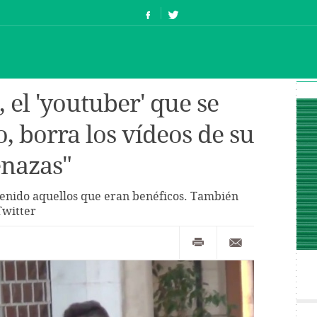
l 'youtuber' que se
o, borra los vídeos de su
enazas"
tenido aquellos que eran benéficos. También
Twitter