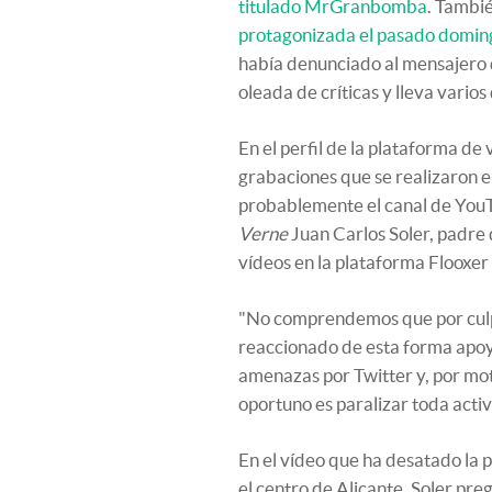
titulado MrGranbomba
. Tambi
protagonizada el pasado domin
había denunciado al mensajero 
oleada de críticas y lleva vario
En el perfil de la plataforma de
grabaciones que se realizaron 
probablemente el canal de YouT
Verne
Juan Carlos Soler, padre 
vídeos en la plataforma Flooxer
"No comprendemos que por culp
reaccionado de esta forma apoy
amenazas por Twitter y, por mo
oportuno es paralizar toda activ
En el vídeo que ha desatado la
el centro de Alicante, Soler pre