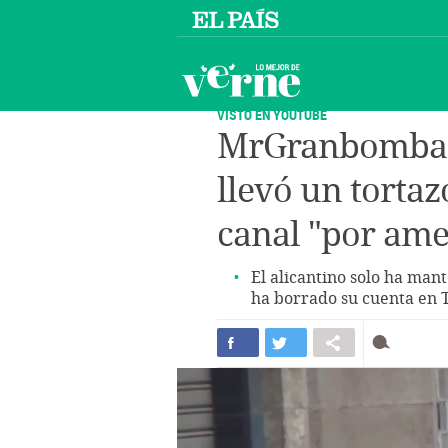
VISTO EN YOUTUBE
MrGranbomba, e
llevó un tortaz
canal "por am
El alicantino solo ha man
ha borrado su cuenta en 