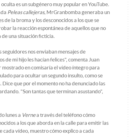
 oculta es un subgénero muy popular en YouTube.
lada
Peleas callejeras
, MrGranbomba generaba un
s de la broma y los desconocidos a los que se
robar la reacción espontánea de aquellos que no
de una situación ficticia.
s seguidores nos enviaban mensajes de
s de mi hijo les hacían felices", comenta Juan
r mostrado en comisaría el vídeo íntegro para
lado para ocultar un segundo insulto, como se
s. Dice que por el momento no ha denunciado las
uardando. "Son tantas que terminan asustando",
do lunes a
Verne
a través del teléfono cómo
nocidos a los que aborda en la calle para emitir las
 de cada vídeo, muestro cómo explico a cada