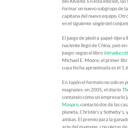
del AKB48. En esta edición, las
formar un nuevo subgrupo de la
capitana del nuevo equipo. Otro
en el siguiente
single
del conjunt
El juego de piedra-papel-tijera ll
naciente llegó de China, país en
juego: según el libro
Introducción
Michael E. Moore, el primer libr
cuya fecha aproximada es el 1.
En Japón el formato no solo es p
magnates: en 2005, el diario
Th
contando cómo un empresario j
Maspro
, contactó dos de las ca
planeta, Christie’s y Sotheby’s,
ambas. El premio para la ganado
arte del magnate, con piezas d