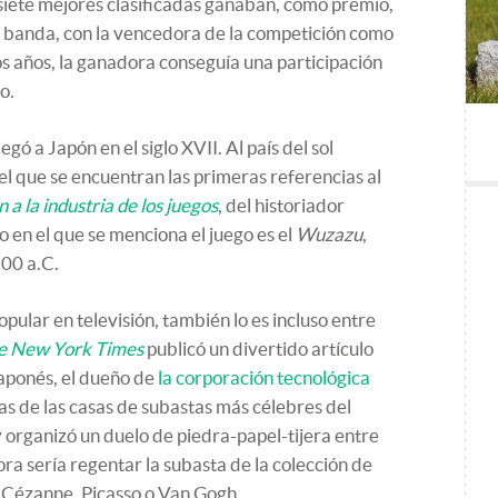
 siete mejores clasificadas ganaban, como premio,
 banda, con la vencedora de la competición como
s años, la ganadora conseguía una participación
o.
egó a Japón en el siglo XVII. Al país del sol
 el que se encuentran las primeras referencias al
 a la industria de los juegos
, del historiador
o en el que se menciona el juego es el
Wuzazu
,
600 a.C.
opular en televisión, también lo es incluso entre
e New York Times
publicó un divertido artículo
aponés, el dueño de
la corporación tecnológica
sas de las casas de subastas más célebres del
 y organizó un duelo de piedra-papel-tijera entre
ra sería regentar la subasta de la colección de
e Cézanne, Picasso o Van Gogh.