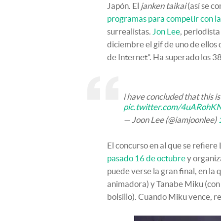
Japón. El
janken taikai
(así se co
programas para competir con l
surrealistas.
Jon Lee
, periodist
diciembre el gif de uno de ellos
de Internet”. Ha superado los 38
i have concluded that this i
pic.twitter.com/4uARohK
— Joon Lee (@iamjoonlee)
El concurso en al que se refiere 
pasado 16 de octubre
y organiz
puede verse la gran final, en l
animadora) y Tanabe Miku (con 
bolsillo). Cuando Miku vence, re