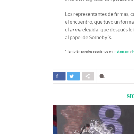
Los representantes de firmas, c
el encuentro, que tuvo un format
el
arma
elegida, que después leí
al papel de Sotheby´s.
* También puedes seguirnos en
Instagram
y
F
SI