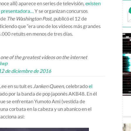
noce allí) aparece en series de televisión,
existen
a presentadora…
Y se organizan concursos
a de
The Washington Post,
publicó el 12 de
 diciendo que “era uno de los vídeos más grandes
.000 retuits en menos de tres días.
s one of the greatest videos on the internet
Nwp
12 de diciembre de 2016
Lee en su tuit es
Janken Queen
, celebrado
el
ado por la banda de pop japonés AKB48. En él
a que se enfrentan Yumoto Ami (vestida de
una corbata en la cabeza y un abanico en el
acciona así: