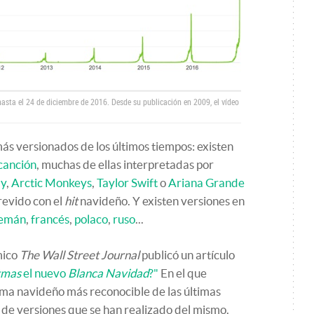
hasta el 24 de diciembre de 2016. Desde su publicación en 2009, el vídeo
más versionados de los últimos tiempos: existen
canción
, muchas de ellas interpretadas por
ay
,
Arctic Monkeys
,
Taylor Swift
o
Ariana Grande
revido con el
hit
navideño. Y existen versiones en
lemán
,
francés
,
polaco
,
ruso
...
mico
The Wall Street Journal
publicó un artículo
tmas
el nuevo
Blanca Navidad
?"
En el que
tema navideño más reconocible de las últimas
d de versiones que se han realizado del mismo.