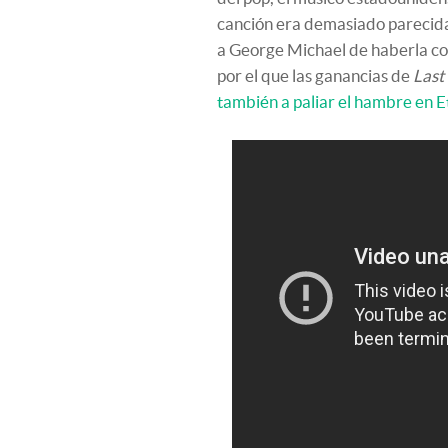
canción era demasiado parecida
a George Michael de haberla cop
por el que las ganancias de
Last
también a paliar el hambre en Et