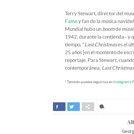
Terry Stewart, director del mus
Fame
y fan de la música navideña
Mundial hubo un
boom
de músic
1942, durante la contienda– y q
tiempo. "
Last Christmas
es el úl
25 años [en el momento de escribi
reportaje. Para Stewart, cuando
contemporánea,
Last Christma
* También puedes seguirnos en
Instagram
y
F
AR
Georg