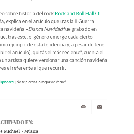
eo sobre historia del rock
Rock and Roll Hall Of
, explica en el artículo que tras la II Guerra
a navideña –
Blanca Navidad
fue grabado en
ue, tras este, el género emerge cada cierto
timo ejemplo de esta tendencia y, a pesar de tener
r el artículo], quizás el más reciente", cuenta el
 un artista quiere versionar una canción navideña
s
es el referente al que recurrir.
lipboard
. ¡No te pierdas lo mejor de Verne!
CHIVADO EN:
e Michael
Música