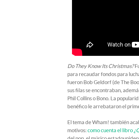
Do They Know Its Christmas?
F
para recaudar fondos para luch
fueron Bob Geldorf (de The Boo
sus filas se encontraban, ademá
Phil Collins o Bono. La populari
benéfico le arrebataron el prime
El tema de Wham! también acabó
motivos:
como cuenta el libro
¿Q
del pop, el músico estadouniden