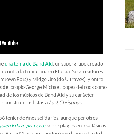
ue
una tema de Band Aid
, un supergrupo creado
ar contra la hambruna en Etiopía. Sus creadores
mtown Rats) y Midge Ure (de Ultravox), y entre
s del propio George Michael, popes del rock como
dad de los músicos de Band Aid y su carácter
r puesto en las listas a
Last Christmas.
 teniendo fines solidarios, aunque por otros
uién lo hizo primero?
sobre plagios en los clásicos
se Barry Manilow consideró que la melodía de la