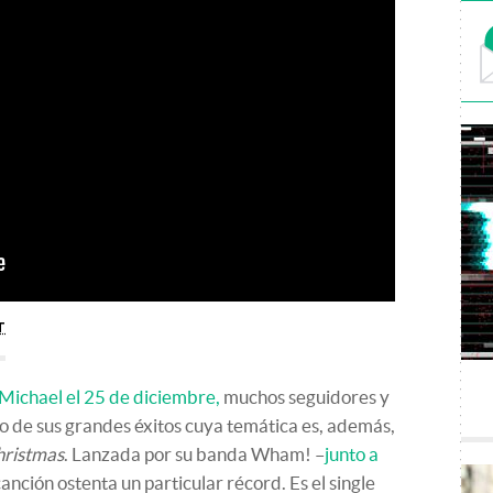
T
 Michael el 25 de diciembre,
muchos seguidores y
o de sus grandes éxitos cuya temática es, además,
hristmas
. Lanzada por su banda Wham! –
junto a
canción ostenta un particular récord. Es el single