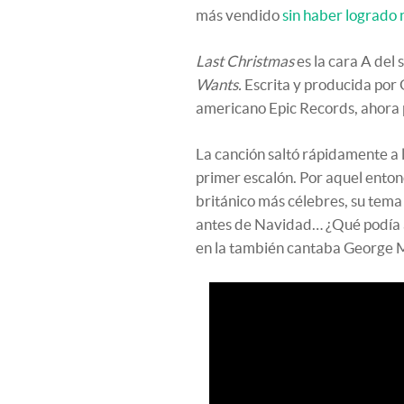
más vendido
sin haber logrado n
Last Christmas
es la cara A del
Wants.
Escrita y producida por 
americano Epic Records, ahora 
La canción saltó rápidamente a l
primer escalón. Por aquel ento
británico más célebres, su tema
antes de Navidad… ¿Qué podía 
en la también cantaba George 