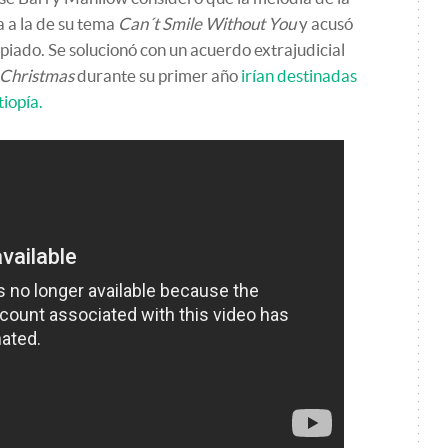
 a la de su tema
Can´t Smile Without You
y acusó
iado. Se solucionó con un acuerdo extrajudicial
 Christmas
durante su primer año
irían destinadas
iopía.