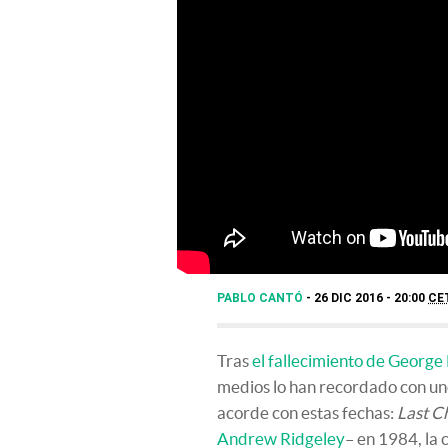
PABLO CANTÓ
26 DIC 2016 - 20:00
CE
Tras
el fallecimiento de George
medios lo han recordado con un
acorde con estas fechas:
Last C
Andrew Ridgeley
– en 1984, la 